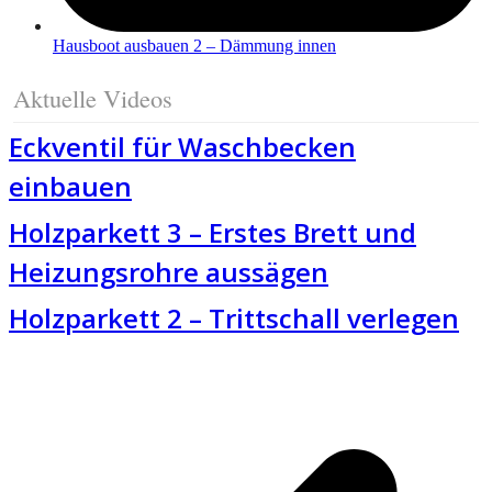
Hausboot ausbauen 2 – Dämmung innen
Aktuelle Videos
Eckventil für Waschbecken
einbauen
Holzparkett 3 – Erstes Brett und
Heizungsrohre aussägen
Holzparkett 2 – Trittschall verlegen
v
B