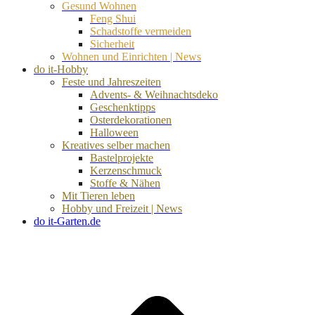
Gesund Wohnen
Feng Shui
Schadstoffe vermeiden
Sicherheit
Wohnen und Einrichten | News
do it-Hobby
Feste und Jahreszeiten
Advents- & Weihnachtsdeko
Geschenktipps
Osterdekorationen
Halloween
Kreatives selber machen
Bastelprojekte
Kerzenschmuck
Stoffe & Nähen
Mit Tieren leben
Hobby und Freizeit | News
do it-Garten.de
d
A
s