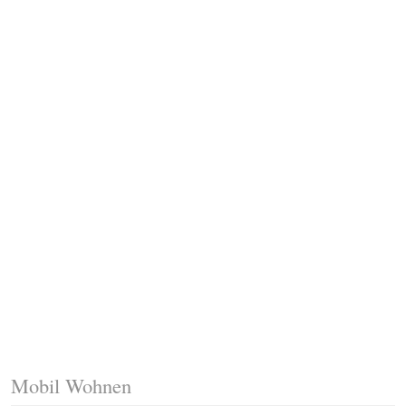
Fussleisten mit Gehrungsschnitt
Trittkante montieren
Klicklaminat verlegen
Die erste Reihe Laminat verlegen
Vorbereiten: Trittschalldämmung
Mobil Wohnen