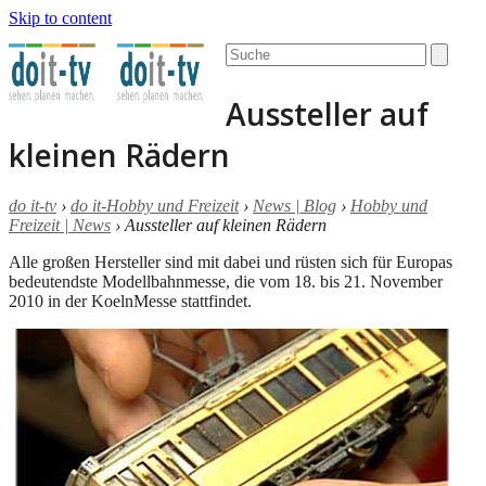
Skip to content
Open
Close
Search
mobile
mobile
menu
menu
Aussteller auf
kleinen Rädern
do it-tv
›
do it-Hobby und Freizeit
›
News | Blog
›
Hobby und
Freizeit | News
›
Aussteller auf kleinen Rädern
Alle großen Hersteller sind mit dabei und rüsten sich für Europas
bedeutendste Modellbahnmesse, die vom 18. bis 21. November
2010 in der KoelnMesse stattfindet.