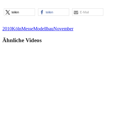
teilen
teilen
E-Mail
2010
Köln
Messe
Modellbau
November
Ähnliche Videos