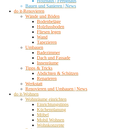
Holzhaus | Fertighaus
Bauen und Sanieren | News
do it-Renovieren
Wände und Böden
Bodenbeläge
Holzfussboden
Fliesen legen
Wand
Tapezieren
Umbauen
Badezimmer
Dach und Fassade
Innenräume
Tipps & Tricks
Abdichten & Schützen
Reparieren
Werkstatt
Renovieren und Umbauen | News
do it-Wohnen
Wohnräume einrichten
Einrichtungstipps
Küchenplanung
Möbel
Mobil Wohnen
Wohnkonzepte