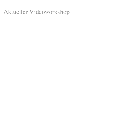
Aktueller Videoworkshop
Fussleisten mit Gehrungsschnitt
Trittkante montieren
Klicklaminat verlegen