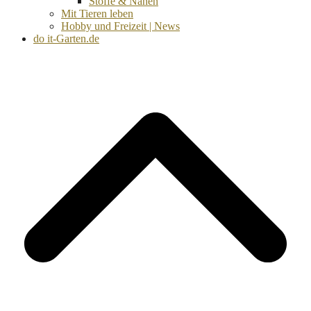
Stoffe & Nähen
Mit Tieren leben
Hobby und Freizeit | News
do it-Garten.de
d
A
s