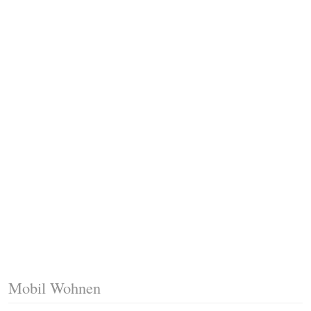
Fussleisten mit Gehrungsschnitt
Trittkante montieren
Klicklaminat verlegen
Die erste Reihe Laminat verlegen
Vorbereiten: Trittschalldämmung
Mobil Wohnen