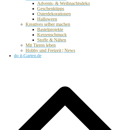
Advents- & Weihnachtsdeko
Geschenktipps
Osterdekorationen
Halloween
Kreatives selber machen
Bastelprojekte
Kerzenschmuck
Stoffe & Nähen
Mit Tieren leben
Hobby und Freizeit | News
do it-Garten.de
d
A
s