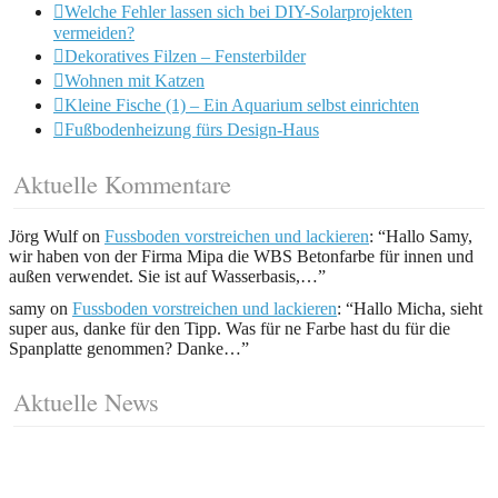
Welche Fehler lassen sich bei DIY-Solarprojekten
vermeiden?
Dekoratives Filzen – Fensterbilder
Wohnen mit Katzen
Kleine Fische (1) – Ein Aquarium selbst einrichten
Fußbodenheizung fürs Design-Haus
Aktuelle Kommentare
Jörg Wulf
on
Fussboden vorstreichen und lackieren
: “
Hallo Samy,
wir haben von der Firma Mipa die WBS Betonfarbe für innen und
außen verwendet. Sie ist auf Wasserbasis,…
”
samy
on
Fussboden vorstreichen und lackieren
: “
Hallo Micha, sieht
super aus, danke für den Tipp. Was für ne Farbe hast du für die
Spanplatte genommen? Danke…
”
Aktuelle News