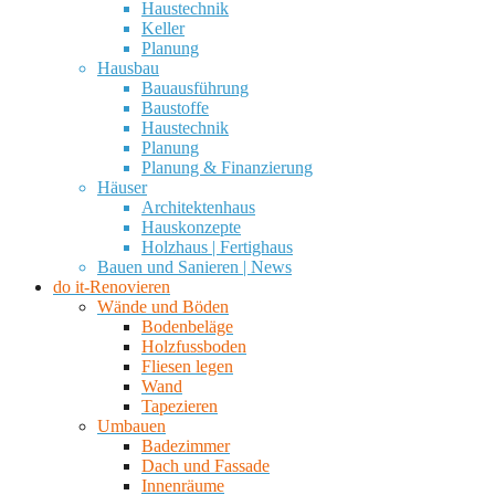
Haustechnik
Keller
Planung
Hausbau
Bauausführung
Baustoffe
Haustechnik
Planung
Planung & Finanzierung
Häuser
Architektenhaus
Hauskonzepte
Holzhaus | Fertighaus
Bauen und Sanieren | News
do it-Renovieren
Wände und Böden
Bodenbeläge
Holzfussboden
Fliesen legen
Wand
Tapezieren
Umbauen
Badezimmer
Dach und Fassade
Innenräume