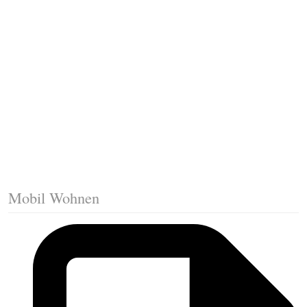
Fussleisten mit Gehrungsschnitt
Trittkante montieren
Klicklaminat verlegen
Die erste Reihe Laminat verlegen
Vorbereiten: Trittschalldämmung
Mobil Wohnen