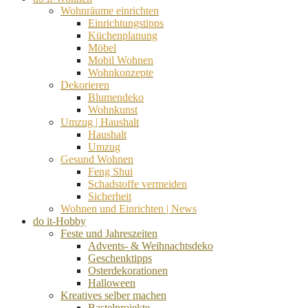
Wohnräume einrichten
Einrichtungstipps
Küchenplanung
Möbel
Mobil Wohnen
Wohnkonzepte
Dekorieren
Blumendeko
Wohnkunst
Umzug | Haushalt
Haushalt
Umzug
Gesund Wohnen
Feng Shui
Schadstoffe vermeiden
Sicherheit
Wohnen und Einrichten | News
do it-Hobby
Feste und Jahreszeiten
Advents- & Weihnachtsdeko
Geschenktipps
Osterdekorationen
Halloween
Kreatives selber machen
Bastelprojekte