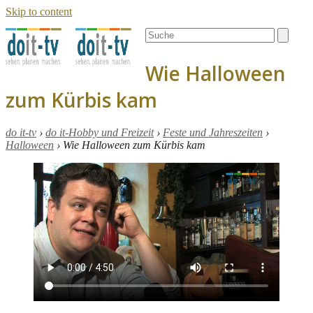
Skip to content
Open
Close
Search
mobile
mobile
menu
menu
Wie Halloween
zum Kürbis kam
do it-tv
›
do it-Hobby und Freizeit
›
Feste und Jahreszeiten
›
Halloween
›
Wie Halloween zum Kürbis kam