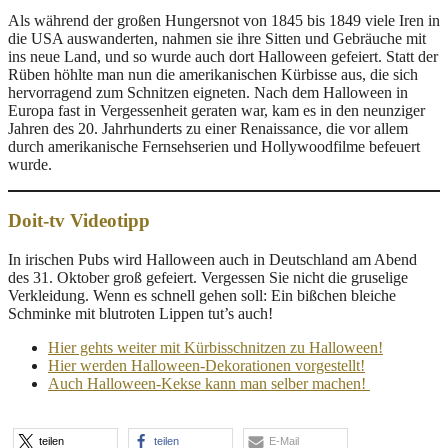
Als während der großen Hungersnot von 1845 bis 1849 viele Iren in
die USA auswanderten, nahmen sie ihre Sitten und Gebräuche mit
ins neue Land, und so wurde auch dort Halloween gefeiert. Statt der
Rüben höhlte man nun die amerikanischen Kürbisse aus, die sich
hervorragend zum Schnitzen eigneten. Nach dem Halloween in
Europa fast in Vergessenheit geraten war, kam es in den neunziger
Jahren des 20. Jahrhunderts zu einer Renaissance, die vor allem
durch amerikanische Fernsehserien und Hollywoodfilme befeuert
wurde.
Doit-tv Videotipp
In
irischen Pubs wird Halloween
auch in Deutschland am Abend
des 31. Oktober groß gefeiert. Vergessen Sie nicht die gruselige
Verkleidung. Wenn es schnell gehen soll: Ein bißchen bleiche
Schminke mit blutroten Lippen tut’s auch!
Hier gehts weiter mit Kürbisschnitzen zu Halloween!
Hier werden Halloween-Dekorationen vorgestellt!
Auch Halloween-Kekse kann man selber machen!
teilen
teilen
E-Mail