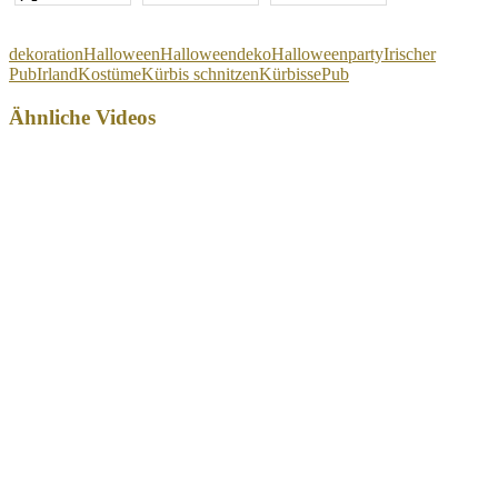
dekoration
Halloween
Halloweendeko
Halloweenparty
Irischer
Pub
Irland
Kostüme
Kürbis schnitzen
Kürbisse
Pub
Ähnliche Videos