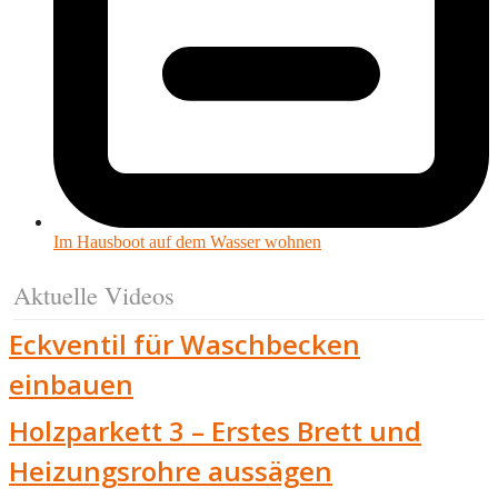
Im Hausboot auf dem Wasser wohnen
Aktuelle Videos
Eckventil für Waschbecken
einbauen
Holzparkett 3 – Erstes Brett und
Heizungsrohre aussägen