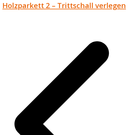
Holzparkett 2 – Trittschall verlegen
v
B