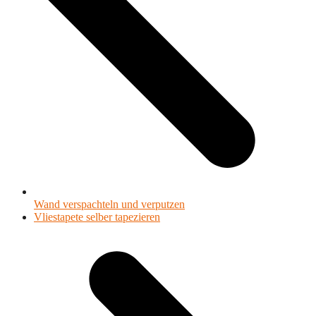
Wand verspachteln und verputzen
Nächster
Vliestapete selber tapezieren
Beitrag: