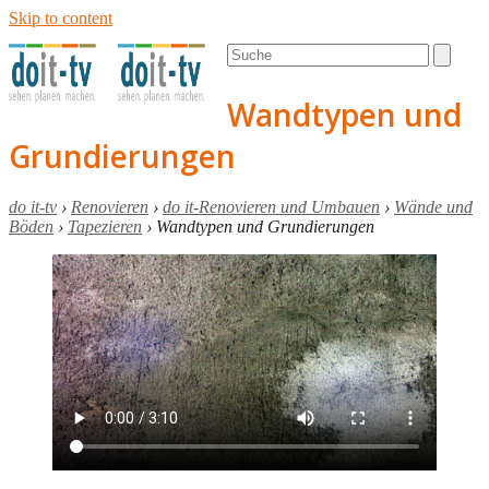
Skip to content
Open
Close
Search
mobile
mobile
menu
menu
Wandtypen und
Grundierungen
do it-tv
›
Renovieren
›
do it-Renovieren und Umbauen
›
Wände und
Böden
›
Tapezieren
›
Wandtypen und Grundierungen