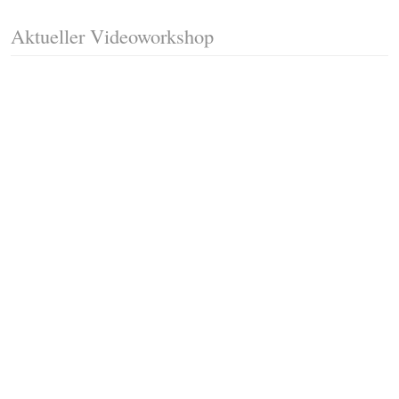
Aktueller Videoworkshop
Fussleisten mit Gehrungsschnitt
Trittkante montieren
Klicklaminat verlegen