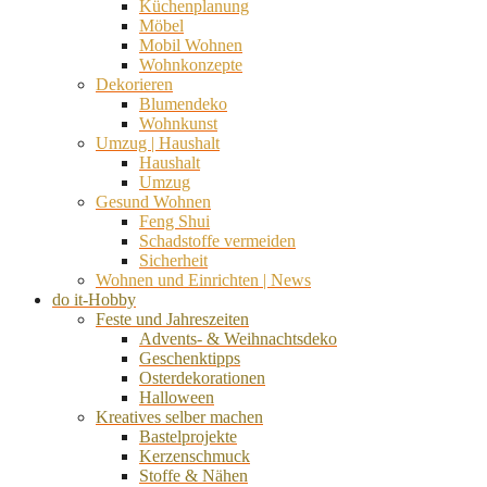
Küchenplanung
Möbel
Mobil Wohnen
Wohnkonzepte
Dekorieren
Blumendeko
Wohnkunst
Umzug | Haushalt
Haushalt
Umzug
Gesund Wohnen
Feng Shui
Schadstoffe vermeiden
Sicherheit
Wohnen und Einrichten | News
do it-Hobby
Feste und Jahreszeiten
Advents- & Weihnachtsdeko
Geschenktipps
Osterdekorationen
Halloween
Kreatives selber machen
Bastelprojekte
Kerzenschmuck
Stoffe & Nähen