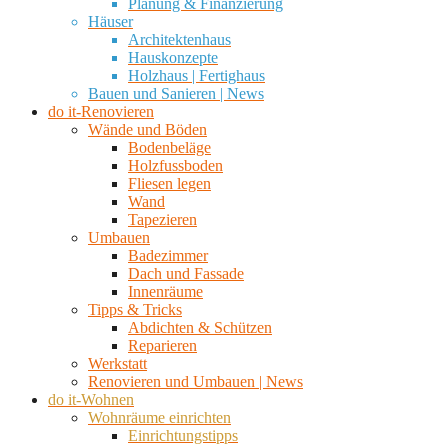
Planung & Finanzierung
Häuser
Architektenhaus
Hauskonzepte
Holzhaus | Fertighaus
Bauen und Sanieren | News
do it-Renovieren
Wände und Böden
Bodenbeläge
Holzfussboden
Fliesen legen
Wand
Tapezieren
Umbauen
Badezimmer
Dach und Fassade
Innenräume
Tipps & Tricks
Abdichten & Schützen
Reparieren
Werkstatt
Renovieren und Umbauen | News
do it-Wohnen
Wohnräume einrichten
Einrichtungstipps