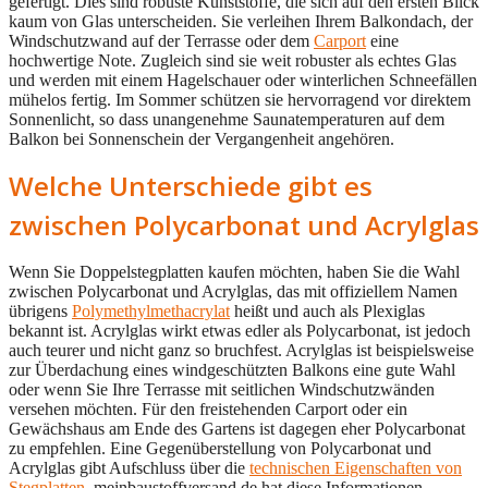
gefertigt. Dies sind robuste Kunststoffe, die sich auf den ersten Blick
kaum von Glas unterscheiden. Sie verleihen Ihrem Balkondach, der
Windschutzwand auf der Terrasse oder dem
Carport
eine
hochwertige Note. Zugleich sind sie weit robuster als echtes Glas
und werden mit einem Hagelschauer oder winterlichen Schneefällen
mühelos fertig. Im Sommer schützen sie hervorragend vor direktem
Sonnenlicht, so dass unangenehme Saunatemperaturen auf dem
Balkon bei Sonnenschein der Vergangenheit angehören.
Welche Unterschiede gibt es
zwischen Polycarbonat und Acrylglas
Wenn Sie Doppelstegplatten kaufen möchten, haben Sie die Wahl
zwischen Polycarbonat und Acrylglas, das mit offiziellem Namen
übrigens
Polymethylmethacrylat
heißt und auch als Plexiglas
bekannt ist. Acrylglas wirkt etwas edler als Polycarbonat, ist jedoch
auch teurer und nicht ganz so bruchfest. Acrylglas ist beispielsweise
zur Überdachung eines windgeschützten Balkons eine gute Wahl
oder wenn Sie Ihre Terrasse mit seitlichen Windschutzwänden
versehen möchten. Für den freistehenden Carport oder ein
Gewächshaus am Ende des Gartens ist dagegen eher Polycarbonat
zu empfehlen. Eine Gegenüberstellung von Polycarbonat und
Acrylglas gibt Aufschluss über die
technischen Eigenschaften von
Stegplatten
, meinbaustoffversand.de hat diese Informationen