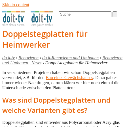
Skip to content
Open
Close
Search
mobile
mobile
menu
menu
Doppelstegplatten für
Heimwerker
do it-tv
›
Renovieren
›
do it-Renovieren und Umbauen
›
Renovieren
und Umbauen | News
›
Doppelstegplatten für Heimwerker
In verschiedenen Projekten haben wir schon Doppelstegplatten
verwendet, z.B. für den
Bau eines Gewächshauses
. Dazu gab es
immer wieder Nachfragen, darum klären wir hier noch einmal die
Unterschiede zwischen den Plattenarten:
Was sind Doppelstegplatten und
welche Varianten gibt es?
Doppelstegplatten sind entweder aus Polycarbonat oder Acrylglas