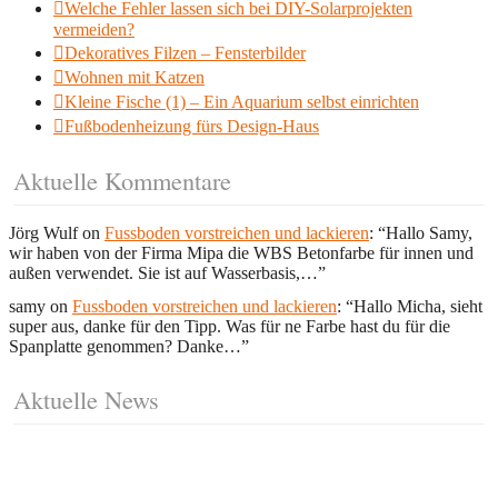
Welche Fehler lassen sich bei DIY-Solarprojekten
vermeiden?
Dekoratives Filzen – Fensterbilder
Wohnen mit Katzen
Kleine Fische (1) – Ein Aquarium selbst einrichten
Fußbodenheizung fürs Design-Haus
Aktuelle Kommentare
Jörg Wulf
on
Fussboden vorstreichen und lackieren
: “
Hallo Samy,
wir haben von der Firma Mipa die WBS Betonfarbe für innen und
außen verwendet. Sie ist auf Wasserbasis,…
”
samy
on
Fussboden vorstreichen und lackieren
: “
Hallo Micha, sieht
super aus, danke für den Tipp. Was für ne Farbe hast du für die
Spanplatte genommen? Danke…
”
Aktuelle News