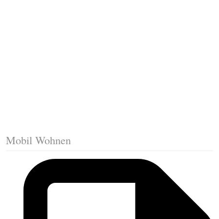
Fussleisten mit Gehrungsschnitt
Trittkante montieren
Klicklaminat verlegen
Die erste Reihe Laminat verlegen
Vorbereiten: Trittschalldämmung
Mobil Wohnen