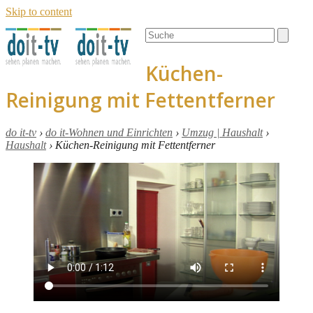
Skip to content
Open
Close
Search
mobile
mobile
menu
menu
Küchen-
Reinigung mit Fettentferner
do it-tv
›
do it-Wohnen und Einrichten
›
Umzug | Haushalt
›
Haushalt
›
Küchen-Reinigung mit Fettentferner