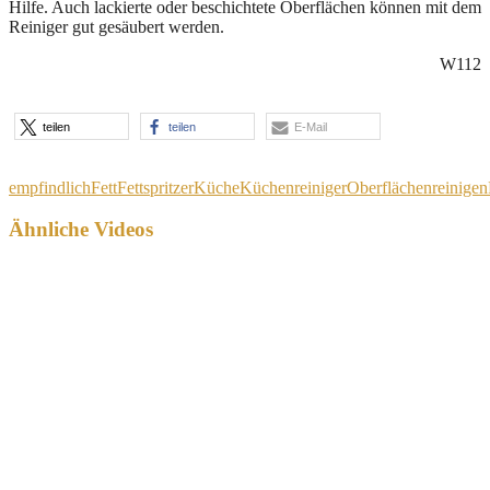
Hilfe. Auch lackierte oder beschichtete Oberflächen können mit dem
Reiniger gut gesäubert werden.
W112
teilen
teilen
E-Mail
empfindlich
Fett
Fettspritzer
Küche
Küchenreiniger
Oberflächen
reinigen
Ähnliche Videos