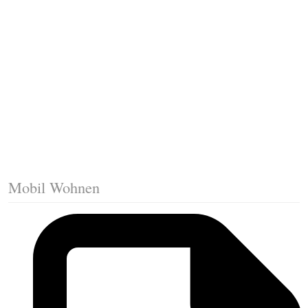
Fussleisten mit Gehrungsschnitt
Trittkante montieren
Klicklaminat verlegen
Die erste Reihe Laminat verlegen
Vorbereiten: Trittschalldämmung
Mobil Wohnen