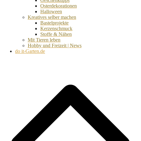
Geschenktipps
Osterdekorationen
Halloween
Kreatives selber machen
Bastelprojekte
Kerzenschmuck
Stoffe & Nähen
Mit Tieren leben
Hobby und Freizeit | News
do it-Garten.de
d
A
s