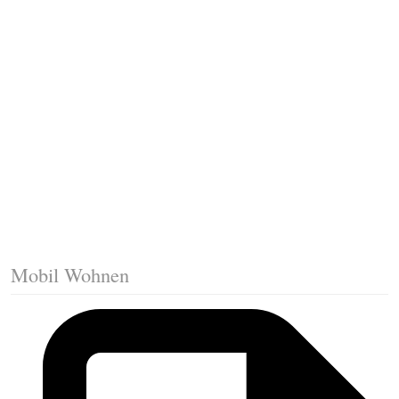
Fussleisten mit Gehrungsschnitt
Trittkante montieren
Klicklaminat verlegen
Die erste Reihe Laminat verlegen
Vorbereiten: Trittschalldämmung
Mobil Wohnen