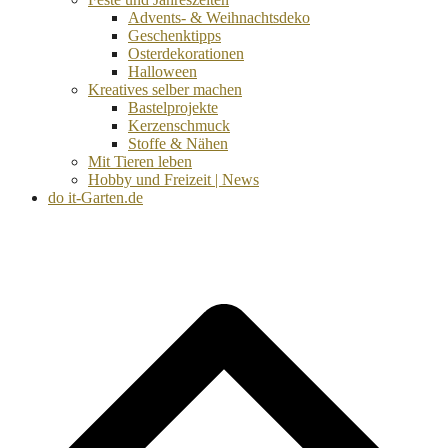
Advents- & Weihnachtsdeko
Geschenktipps
Osterdekorationen
Halloween
Kreatives selber machen
Bastelprojekte
Kerzenschmuck
Stoffe & Nähen
Mit Tieren leben
Hobby und Freizeit | News
do it-Garten.de
d
A
s