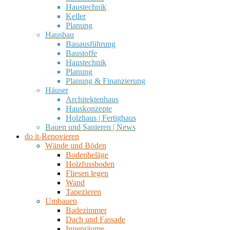
Haustechnik
Keller
Planung
Hausbau
Bauausführung
Baustoffe
Haustechnik
Planung
Planung & Finanzierung
Häuser
Architektenhaus
Hauskonzepte
Holzhaus | Fertighaus
Bauen und Sanieren | News
do it-Renovieren
Wände und Böden
Bodenbeläge
Holzfussboden
Fliesen legen
Wand
Tapezieren
Umbauen
Badezimmer
Dach und Fassade
Innenräume