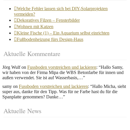
Welche Fehler lassen sich bei DIY-Solarprojekten
vermeiden?
Dekoratives Filzen – Fensterbilder
Wohnen mit Katzen
Kleine Fische (1) – Ein Aquarium selbst einrichten
Fußbodenheizung fürs Design-Haus
Aktuelle Kommentare
Jörg Wulf
on
Fussboden vorstreichen und lackieren
: “
Hallo Samy,
wir haben von der Firma Mipa die WBS Betonfarbe für innen und
außen verwendet. Sie ist auf Wasserbasis,…
”
samy
on
Fussboden vorstreichen und lackieren
: “
Hallo Micha, sieht
super aus, danke für den Tipp. Was für ne Farbe hast du für die
Spanplatte genommen? Danke…
”
Aktuelle News