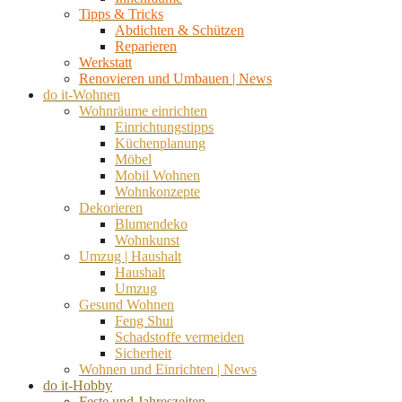
Tipps & Tricks
Abdichten & Schützen
Reparieren
Werkstatt
Renovieren und Umbauen | News
do it-Wohnen
Wohnräume einrichten
Einrichtungstipps
Küchenplanung
Möbel
Mobil Wohnen
Wohnkonzepte
Dekorieren
Blumendeko
Wohnkunst
Umzug | Haushalt
Haushalt
Umzug
Gesund Wohnen
Feng Shui
Schadstoffe vermeiden
Sicherheit
Wohnen und Einrichten | News
do it-Hobby
Feste und Jahreszeiten