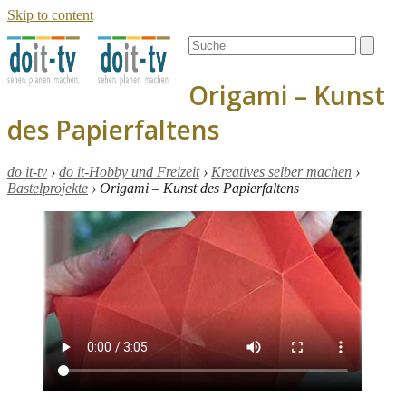
Skip to content
Open
Close
Search
mobile
mobile
menu
menu
Origami – Kunst
des Papierfaltens
do it-tv
›
do it-Hobby und Freizeit
›
Kreatives selber machen
›
Bastelprojekte
›
Origami – Kunst des Papierfaltens