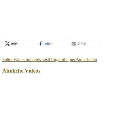
teilen
teilen
E-Mail
Falten
Falttechniken
Kunst
Origami
Papier
Papierfalten
Ähnliche Videos