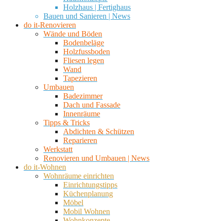
Holzhaus | Fertighaus
Bauen und Sanieren | News
do it-Renovieren
Wände und Böden
Bodenbeläge
Holzfussboden
Fliesen legen
Wand
Tapezieren
Umbauen
Badezimmer
Dach und Fassade
Innenräume
Tipps & Tricks
Abdichten & Schützen
Reparieren
Werkstatt
Renovieren und Umbauen | News
do it-Wohnen
Wohnräume einrichten
Einrichtungstipps
Küchenplanung
Möbel
Mobil Wohnen
Wohnkonzepte