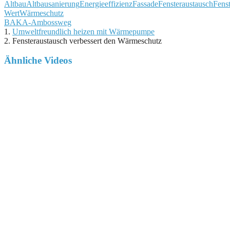
Altbau
Altbausanierung
Energieeffizienz
Fassade
Fensteraustausch
Fens
Wert
Wärmeschutz
BAKA-Ambossweg
1.
Umweltfreundlich heizen mit Wärmepumpe
2.
Fensteraustausch verbessert den Wärmeschutz
Ähnliche Videos