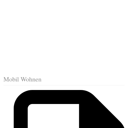
Fussleisten mit Gehrungsschnitt
Trittkante montieren
Klicklaminat verlegen
Die erste Reihe Laminat verlegen
Vorbereiten: Trittschalldämmung
Mobil Wohnen