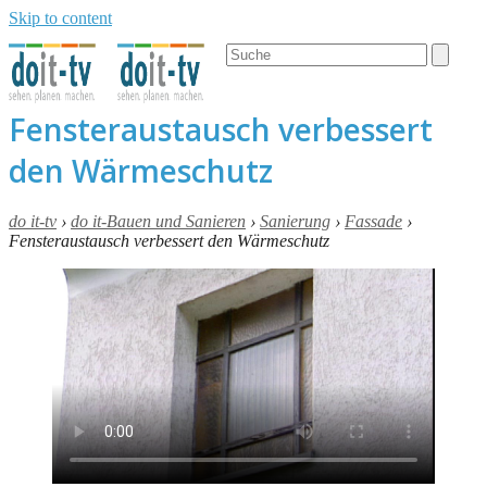
Skip to content
Open
Close
Search
mobile
mobile
menu
menu
Fensteraustausch verbessert
den Wärmeschutz
do it-tv
›
do it-Bauen und Sanieren
›
Sanierung
›
Fassade
›
Fensteraustausch verbessert den Wärmeschutz