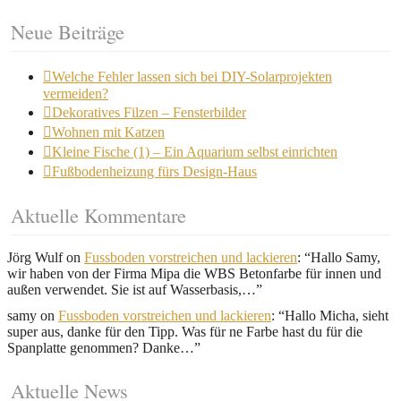
Neue Beiträge
Welche Fehler lassen sich bei DIY-Solarprojekten
vermeiden?
Dekoratives Filzen – Fensterbilder
Wohnen mit Katzen
Kleine Fische (1) – Ein Aquarium selbst einrichten
Fußbodenheizung fürs Design-Haus
Aktuelle Kommentare
Jörg Wulf
on
Fussboden vorstreichen und lackieren
: “
Hallo Samy,
wir haben von der Firma Mipa die WBS Betonfarbe für innen und
außen verwendet. Sie ist auf Wasserbasis,…
”
samy
on
Fussboden vorstreichen und lackieren
: “
Hallo Micha, sieht
super aus, danke für den Tipp. Was für ne Farbe hast du für die
Spanplatte genommen? Danke…
”
Aktuelle News