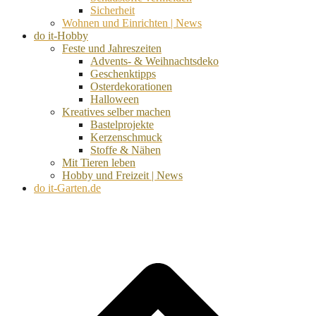
Sicherheit
Wohnen und Einrichten | News
do it-Hobby
Feste und Jahreszeiten
Advents- & Weihnachtsdeko
Geschenktipps
Osterdekorationen
Halloween
Kreatives selber machen
Bastelprojekte
Kerzenschmuck
Stoffe & Nähen
Mit Tieren leben
Hobby und Freizeit | News
do it-Garten.de
d
A
s