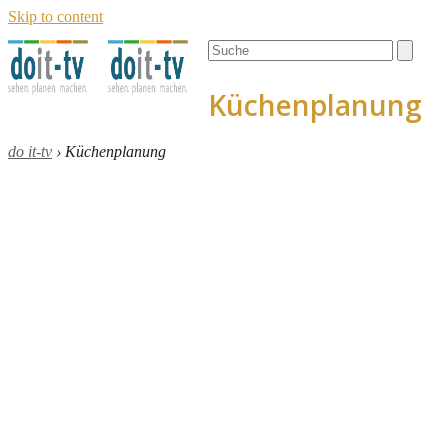
Skip to content
Open
Close
Search
mobile
mobile
menu
menu
Küchenplanung
do it-tv
›
Küchenplanung