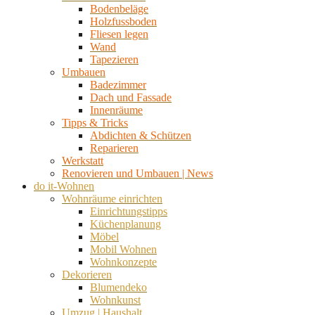
Bodenbeläge
Holzfussboden
Fliesen legen
Wand
Tapezieren
Umbauen
Badezimmer
Dach und Fassade
Innenräume
Tipps & Tricks
Abdichten & Schützen
Reparieren
Werkstatt
Renovieren und Umbauen | News
do it-Wohnen
Wohnräume einrichten
Einrichtungstipps
Küchenplanung
Möbel
Mobil Wohnen
Wohnkonzepte
Dekorieren
Blumendeko
Wohnkunst
Umzug | Haushalt