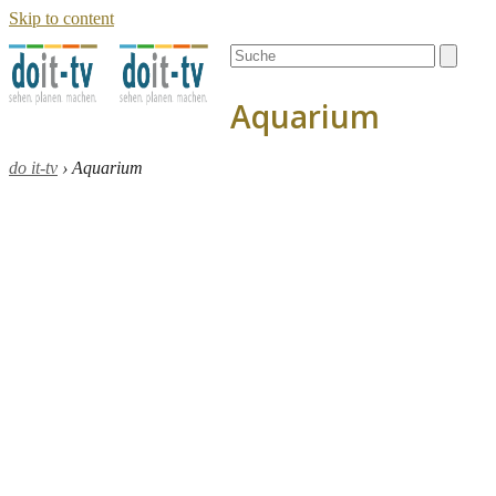
Skip to content
Open
Close
Search
mobile
mobile
menu
menu
Aquarium
do it-tv
›
Aquarium