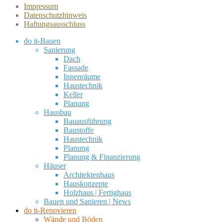
Impressum
Datenschutzhinweis
Haftungsausschluss
do it-Bauen
Sanierung
Dach
Fassade
Innenräume
Haustechnik
Keller
Planung
Hausbau
Bauausführung
Baustoffe
Haustechnik
Planung
Planung & Finanzierung
Häuser
Architektenhaus
Hauskonzepte
Holzhaus | Fertighaus
Bauen und Sanieren | News
do it-Renovieren
Wände und Böden