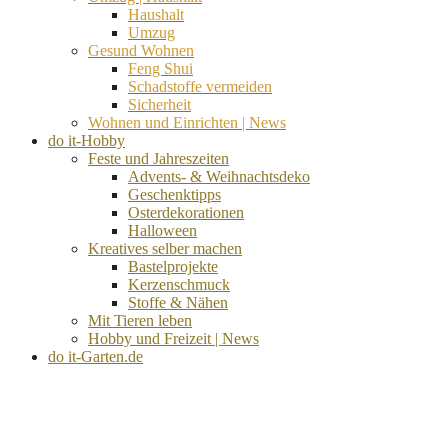
Haushalt
Umzug
Gesund Wohnen
Feng Shui
Schadstoffe vermeiden
Sicherheit
Wohnen und Einrichten | News
do it-Hobby
Feste und Jahreszeiten
Advents- & Weihnachtsdeko
Geschenktipps
Osterdekorationen
Halloween
Kreatives selber machen
Bastelprojekte
Kerzenschmuck
Stoffe & Nähen
Mit Tieren leben
Hobby und Freizeit | News
do it-Garten.de
d
A
s