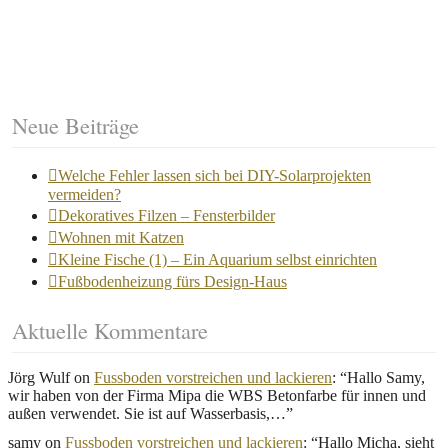
Neue Beiträge
Welche Fehler lassen sich bei DIY-Solarprojekten
vermeiden?
Dekoratives Filzen – Fensterbilder
Wohnen mit Katzen
Kleine Fische (1) – Ein Aquarium selbst einrichten
Fußbodenheizung fürs Design-Haus
Aktuelle Kommentare
Jörg Wulf
on
Fussboden vorstreichen und lackieren
: “
Hallo Samy,
wir haben von der Firma Mipa die WBS Betonfarbe für innen und
außen verwendet. Sie ist auf Wasserbasis,…
”
samy
on
Fussboden vorstreichen und lackieren
: “
Hallo Micha, sieht