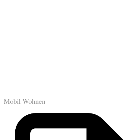
Fussleisten mit Gehrungsschnitt
Trittkante montieren
Klicklaminat verlegen
Die erste Reihe Laminat verlegen
Vorbereiten: Trittschalldämmung
Mobil Wohnen