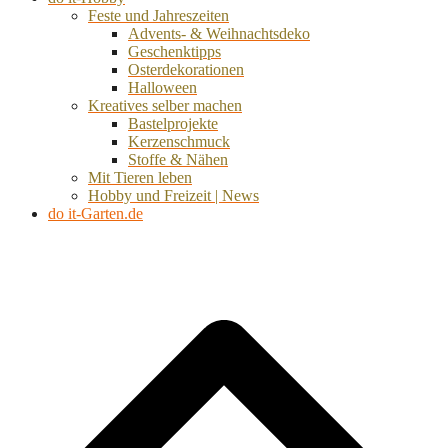
Feste und Jahreszeiten
Advents- & Weihnachtsdeko
Geschenktipps
Osterdekorationen
Halloween
Kreatives selber machen
Bastelprojekte
Kerzenschmuck
Stoffe & Nähen
Mit Tieren leben
Hobby und Freizeit | News
do it-Garten.de
d
A
s