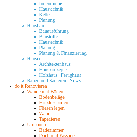
Innenräume
Haustechnik
Keller
Planung
Hausbau
Bauausführung
Baustoffe
Haustechnik
Planung
Planung & Finanzierung
Häuser
Architektenhaus
Hauskonzepte
Holzhaus | Fertighaus
Bauen und Sanieren | News
do it-Renovieren
Wände und Böden
Bodenbeläge
Holzfussboden
Fliesen legen
Wand
Tapezieren
Umbauen
Badezimmer
Dach und Fassade