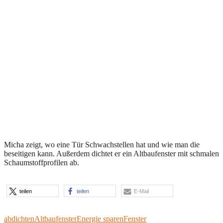
Micha zeigt, wo eine Tür Schwachstellen hat und wie man die
beseitigen kann. Außerdem dichtet er ein Altbaufenster mit schmalen
Schaumstoffprofilen ab.
teilen
teilen
E-Mail
abdichten
Altbaufenster
Energie sparen
Fenster