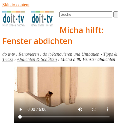
Skip to content
Open
Close
Search
mobile
mobile
menu
menu
Micha hilft:
Fenster abdichten
do it-tv
›
Renovieren
›
do it-Renovieren und Umbauen
›
Tipps &
Tricks
›
Abdichten & Schützen
›
Micha hilft: Fenster abdichten