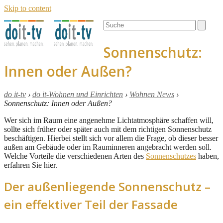
Skip to content
Open
Close
Search
mobile
mobile
menu
menu
Sonnenschutz:
Innen oder Außen?
do it-tv
›
do it-Wohnen und Einrichten
›
Wohnen News
›
Sonnenschutz: Innen oder Außen?
Wer sich im Raum eine angenehme Lichtatmosphäre schaffen will,
sollte sich früher oder später auch mit dem richtigen Sonnenschutz
beschäftigen. Hierbei stellt sich vor allem die Frage, ob dieser besser
außen am Gebäude oder im Rauminneren angebracht werden soll.
Welche Vorteile die verschiedenen Arten des
Sonnenschutzes
haben,
erfahren Sie hier.
Der außenliegende Sonnenschutz –
ein effektiver Teil der Fassade