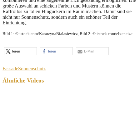
kombinieren und eine angenehme Lichtgestaltung ermöglichen. Die
große Auswahl an schicken Farben und Mustern können die
Raffrollos zu tollen Hinguckern im Raum machen. Damit sind sie
nicht nur Sonnenschutz, sondern auch ein schöner Teil der
Einrichtung.
Bild 1: © istock.com/KatarzynaBialasiewicz, Bild 2: © istock.com/elxeneize
teilen
teilen
E-Mail
Fassade
Sonnenschutz
Ähnliche Videos