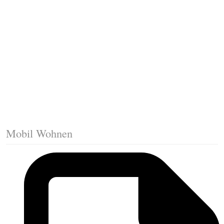
Fussleisten mit Gehrungsschnitt
Trittkante montieren
Klicklaminat verlegen
Die erste Reihe Laminat verlegen
Vorbereiten: Trittschalldämmung
Mobil Wohnen