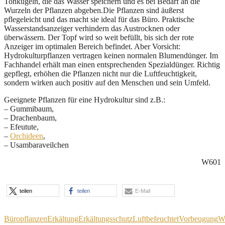
Tonkugeln, die das Wasser speichern und es bei Bedarf an die
Wurzeln der Pflanzen abgeben.Die Pflanzen sind äußerst
pflegeleicht und das macht sie ideal für das Büro. Praktische
Wasserstandsanzeiger verhindern das Austrocknen oder
überwässern. Der Topf wird so weit befüllt, bis sich der rote
Anzeiger im optimalen Bereich befindet. Aber Vorsicht:
Hydrokulturpflanzen vertragen keinen normalen Blumendünger. Im
Fachhandel erhält man einen entsprechenden Spezialdünger. Richtig
gepflegt, erhöhen die Pflanzen nicht nur die Luftfeuchtigkeit,
sondern wirken auch positiv auf den Menschen und sein Umfeld.
Geeignete Pflanzen für eine Hydrokultur sind z.B.:
– Gummibaum,
– Drachenbaum,
– Efeutute,
–
Orchideen
,
– Usambaraveilchen
W601
teilen
teilen
E-Mail
Büropflanzen
Erkältung
Erkältungsschutz
Luftbefeuchtet
Vorbeugung
Wi