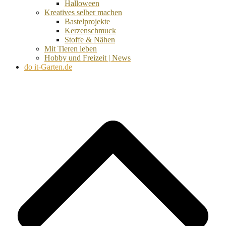
Halloween
Kreatives selber machen
Bastelprojekte
Kerzenschmuck
Stoffe & Nähen
Mit Tieren leben
Hobby und Freizeit | News
do it-Garten.de
d
A
s