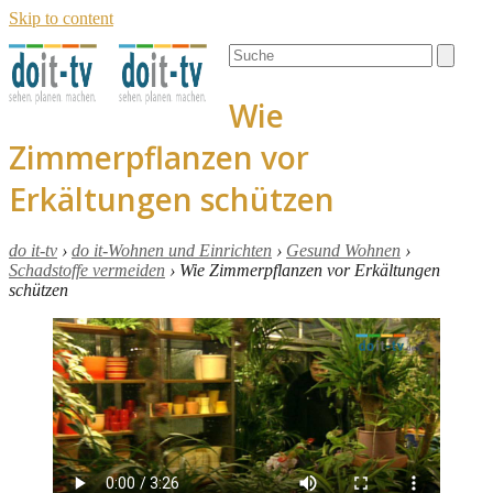
Skip to content
Open
Close
Search
mobile
mobile
menu
menu
Wie
Zimmerpflanzen vor
Erkältungen schützen
do it-tv
›
do it-Wohnen und Einrichten
›
Gesund Wohnen
›
Schadstoffe vermeiden
›
Wie Zimmerpflanzen vor Erkältungen
schützen