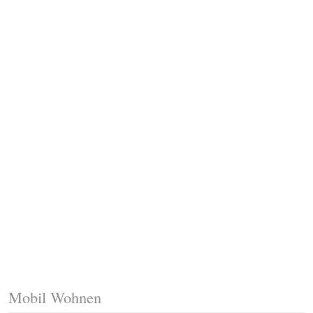
Fussleisten mit Gehrungsschnitt
Trittkante montieren
Klicklaminat verlegen
Die erste Reihe Laminat verlegen
Vorbereiten: Trittschalldämmung
Mobil Wohnen