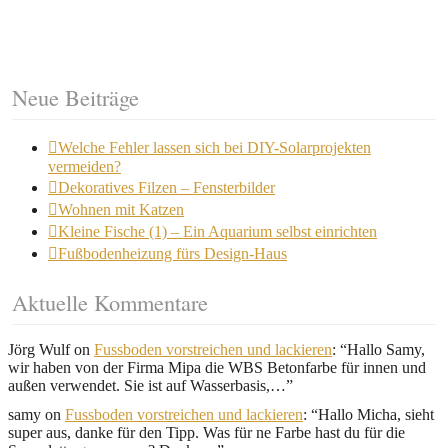
Neue Beiträge
Welche Fehler lassen sich bei DIY-Solarprojekten
vermeiden?
Dekoratives Filzen – Fensterbilder
Wohnen mit Katzen
Kleine Fische (1) – Ein Aquarium selbst einrichten
Fußbodenheizung fürs Design-Haus
Aktuelle Kommentare
Jörg Wulf
on
Fussboden vorstreichen und lackieren
: “
Hallo Samy,
wir haben von der Firma Mipa die WBS Betonfarbe für innen und
außen verwendet. Sie ist auf Wasserbasis,…
”
samy
on
Fussboden vorstreichen und lackieren
: “
Hallo Micha, sieht
super aus, danke für den Tipp. Was für ne Farbe hast du für die