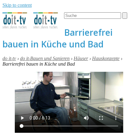
Skip to content
Open
Close
Search
mobile
mobile
menu
menu
Barrierefrei
bauen in Küche und Bad
do it-tv
›
do it-Bauen und Sanieren
›
Häuser
›
Hauskonzepte
›
Barrierefrei bauen in Küche und Bad