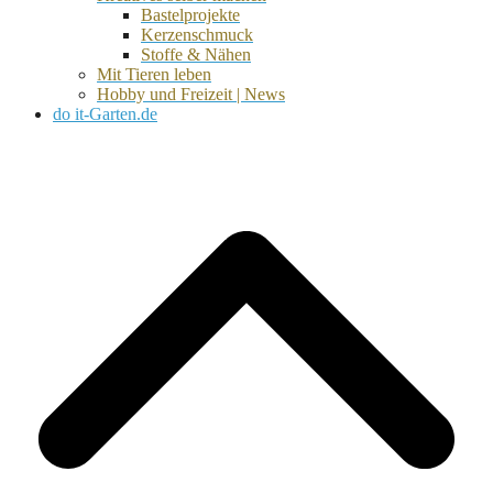
Bastelprojekte
Kerzenschmuck
Stoffe & Nähen
Mit Tieren leben
Hobby und Freizeit | News
do it-Garten.de
d
A
s