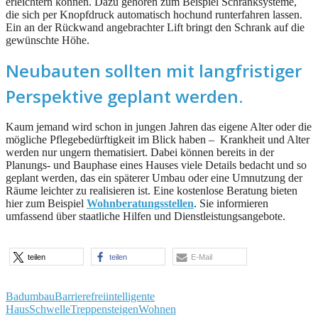
erleichtern können. Dazu gehören zum Beispiel Schranksysteme,
die sich per Knopfdruck automatisch hochund runterfahren lassen.
Ein an der Rückwand angebrachter Lift bringt den Schrank auf die
gewünschte Höhe.
Neubauten sollten mit langfristiger
Perspektive geplant werden.
Kaum jemand wird schon in jungen Jahren das eigene Alter oder die
mögliche Pflegebedürftigkeit im Blick haben – Krankheit und Alter
werden nur ungern thematisiert. Dabei können bereits in der
Planungs- und Bauphase eines Hauses viele Details bedacht und so
geplant werden, das ein späterer Umbau oder eine Umnutzung der
Räume leichter zu realisieren ist. Eine kostenlose Beratung bieten
hier zum Beispiel
Wohnberatungsstellen
. Sie informieren
umfassend über staatliche Hilfen und Dienstleistungsangebote.
teilen
teilen
E-Mail
Badumbau
Barrierefrei
intelligente
Haus
Schwelle
Treppensteigen
Wohnen