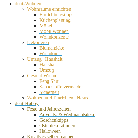
do it-Wohnen
Wohnräume einrichten
Einrichtungstipps
Küchenplanung
Möbel
Mobil Wohnen
Wohnkonzepte
Dekorieren
Blumendeko
Wohnkunst
Umzug | Haushalt
Haushalt
Umzug
Gesund Wohnen
Feng Shui
Schadstoffe vermeiden
Sicherheit
Wohnen und Einrichten | News
do it-Hobby
Feste und Jahreszeiten
Advents- & Weihnachtsdeko
Geschenktipps
Osterdekorationen
Halloween
Kreatives selber machen