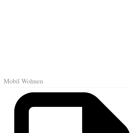
Fussleisten mit Gehrungsschnitt
Trittkante montieren
Klicklaminat verlegen
Die erste Reihe Laminat verlegen
Vorbereiten: Trittschalldämmung
Mobil Wohnen