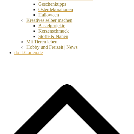
Geschenktipps
Osterdekorationen
Halloween
Kreatives selber machen
Bastelprojekte
Kerzenschmuck
Stoffe & Nähen
Mit Tieren leben
Hobby und Freizeit | News
do it-Garten.de
d
A
s