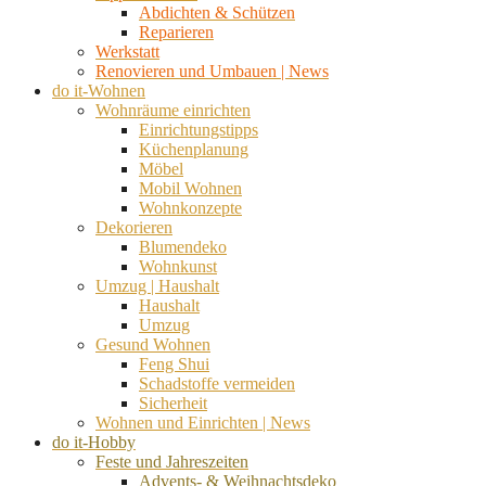
Abdichten & Schützen
Reparieren
Werkstatt
Renovieren und Umbauen | News
do it-Wohnen
Wohnräume einrichten
Einrichtungstipps
Küchenplanung
Möbel
Mobil Wohnen
Wohnkonzepte
Dekorieren
Blumendeko
Wohnkunst
Umzug | Haushalt
Haushalt
Umzug
Gesund Wohnen
Feng Shui
Schadstoffe vermeiden
Sicherheit
Wohnen und Einrichten | News
do it-Hobby
Feste und Jahreszeiten
Advents- & Weihnachtsdeko