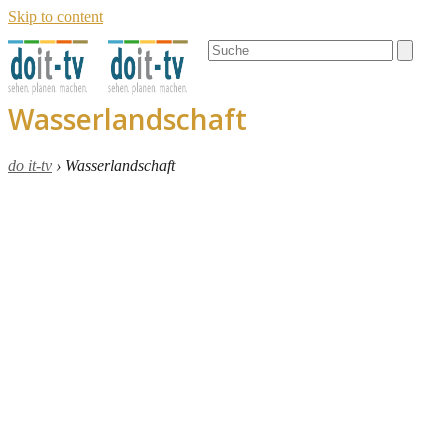
Skip to content
Open
Close
Search
mobile
mobile
menu
menu
Wasserlandschaft
do it-tv
›
Wasserlandschaft