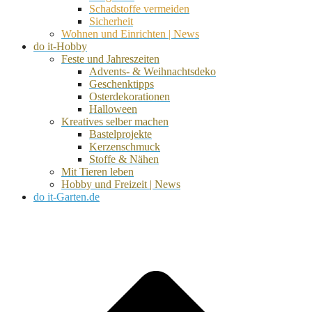
Schadstoffe vermeiden
Sicherheit
Wohnen und Einrichten | News
do it-Hobby
Feste und Jahreszeiten
Advents- & Weihnachtsdeko
Geschenktipps
Osterdekorationen
Halloween
Kreatives selber machen
Bastelprojekte
Kerzenschmuck
Stoffe & Nähen
Mit Tieren leben
Hobby und Freizeit | News
do it-Garten.de
d
A
s