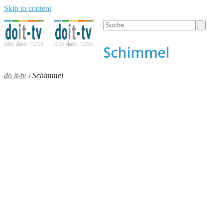
Skip to content
Open
Close
Search
mobile
mobile
menu
menu
Schimmel
do it-tv
›
Schimmel