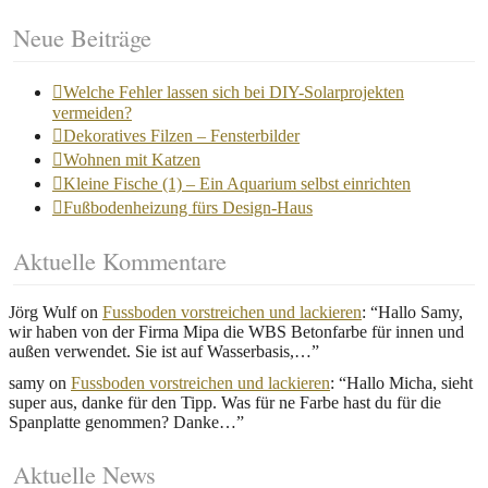
Neue Beiträge
Welche Fehler lassen sich bei DIY-Solarprojekten
vermeiden?
Dekoratives Filzen – Fensterbilder
Wohnen mit Katzen
Kleine Fische (1) – Ein Aquarium selbst einrichten
Fußbodenheizung fürs Design-Haus
Aktuelle Kommentare
Jörg Wulf
on
Fussboden vorstreichen und lackieren
: “
Hallo Samy,
wir haben von der Firma Mipa die WBS Betonfarbe für innen und
außen verwendet. Sie ist auf Wasserbasis,…
”
samy
on
Fussboden vorstreichen und lackieren
: “
Hallo Micha, sieht
super aus, danke für den Tipp. Was für ne Farbe hast du für die
Spanplatte genommen? Danke…
”
Aktuelle News