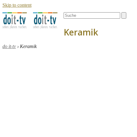
Skip to content
Open
Close
Search
mobile
mobile
menu
menu
Keramik
do it-tv
›
Keramik