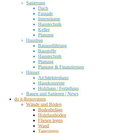
Sanierung
Dach
Fassade
Innenräume
Haustechnik
Keller
Planung
Hausbau
Bauausführung
Baustoffe
Haustechnik
Planung
Planung & Finanzierung
Häuser
Architektenhaus
Hauskonzepte
Holzhaus | Fertighaus
Bauen und Sanieren | News
do it-Renovieren
Wände und Böden
Bodenbeläge
Holzfussboden
Fliesen legen
Wand
Tapezieren