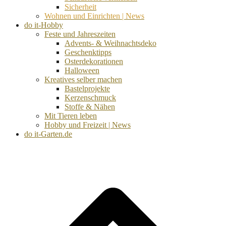
Sicherheit
Wohnen und Einrichten | News
do it-Hobby
Feste und Jahreszeiten
Advents- & Weihnachtsdeko
Geschenktipps
Osterdekorationen
Halloween
Kreatives selber machen
Bastelprojekte
Kerzenschmuck
Stoffe & Nähen
Mit Tieren leben
Hobby und Freizeit | News
do it-Garten.de
d
A
s