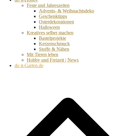
Feste und Jahreszeiten
Advents- & Weihnachtsdeko
Geschenktipps
Osterdekorationen
Halloween
Kreatives selber machen
Bastelprojekte
Kerzenschmuck
Stoffe & Nähen
Mit Tieren leben
Hobby und Freizeit | News
do it-Garten.de
d
A
s