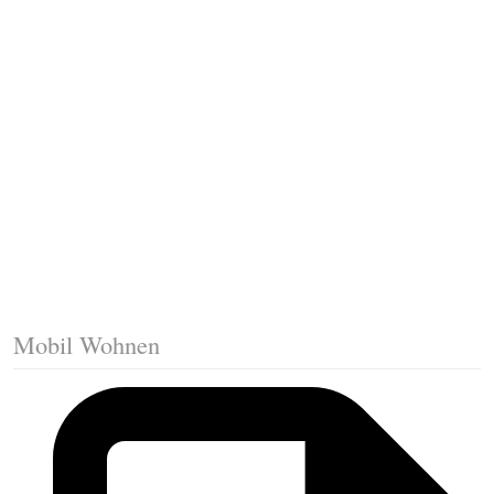
Fussleisten mit Gehrungsschnitt
Trittkante montieren
Klicklaminat verlegen
Die erste Reihe Laminat verlegen
Vorbereiten: Trittschalldämmung
Mobil Wohnen