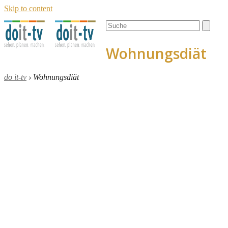
Skip to content
Open
Close
Search
mobile
mobile
menu
menu
Wohnungsdiät
do it-tv
›
Wohnungsdiät