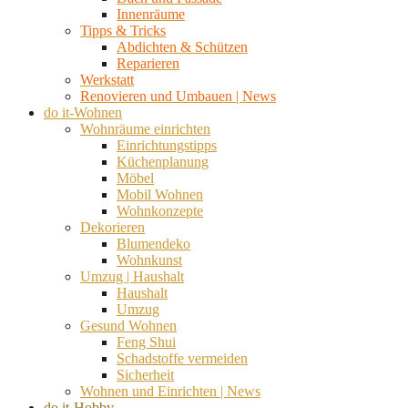
Innenräume
Tipps & Tricks
Abdichten & Schützen
Reparieren
Werkstatt
Renovieren und Umbauen | News
do it-Wohnen
Wohnräume einrichten
Einrichtungstipps
Küchenplanung
Möbel
Mobil Wohnen
Wohnkonzepte
Dekorieren
Blumendeko
Wohnkunst
Umzug | Haushalt
Haushalt
Umzug
Gesund Wohnen
Feng Shui
Schadstoffe vermeiden
Sicherheit
Wohnen und Einrichten | News
do it-Hobby