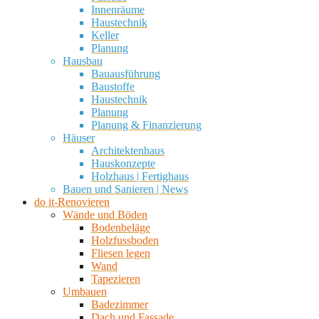
Innenräume
Haustechnik
Keller
Planung
Hausbau
Bauausführung
Baustoffe
Haustechnik
Planung
Planung & Finanzierung
Häuser
Architektenhaus
Hauskonzepte
Holzhaus | Fertighaus
Bauen und Sanieren | News
do it-Renovieren
Wände und Böden
Bodenbeläge
Holzfussboden
Fliesen legen
Wand
Tapezieren
Umbauen
Badezimmer
Dach und Fassade