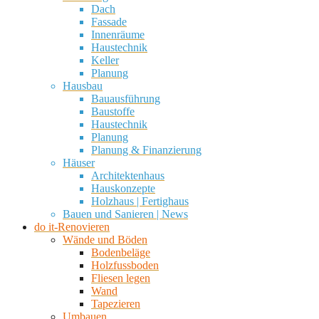
Dach
Fassade
Innenräume
Haustechnik
Keller
Planung
Hausbau
Bauausführung
Baustoffe
Haustechnik
Planung
Planung & Finanzierung
Häuser
Architektenhaus
Hauskonzepte
Holzhaus | Fertighaus
Bauen und Sanieren | News
do it-Renovieren
Wände und Böden
Bodenbeläge
Holzfussboden
Fliesen legen
Wand
Tapezieren
Umbauen