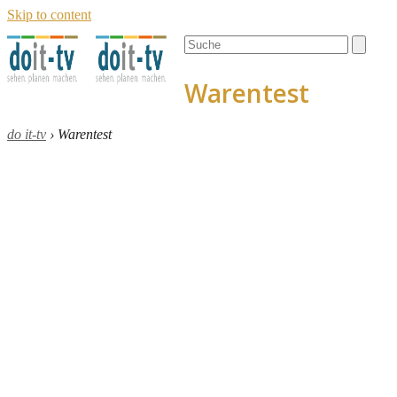
Skip to content
Open
Close
Search
mobile
mobile
menu
menu
Warentest
do it-tv
›
Warentest