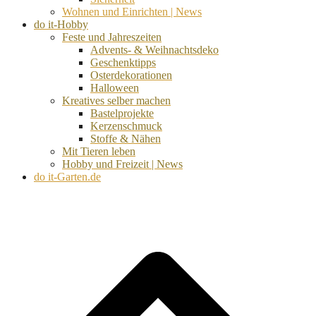
Wohnen und Einrichten | News
do it-Hobby
Feste und Jahreszeiten
Advents- & Weihnachtsdeko
Geschenktipps
Osterdekorationen
Halloween
Kreatives selber machen
Bastelprojekte
Kerzenschmuck
Stoffe & Nähen
Mit Tieren leben
Hobby und Freizeit | News
do it-Garten.de
d
A
s