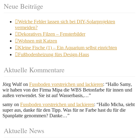
Neue Beiträge
Welche Fehler lassen sich bei DIY-Solarprojekten
vermeiden?
Dekoratives Filzen – Fensterbilder
Wohnen mit Katzen
Kleine Fische (1) – Ein Aquarium selbst einrichten
Fußbodenheizung fürs Design-Haus
Aktuelle Kommentare
Jörg Wulf
on
Fussboden vorstreichen und lackieren
: “
Hallo Samy,
wir haben von der Firma Mipa die WBS Betonfarbe für innen und
außen verwendet. Sie ist auf Wasserbasis,…
”
samy
on
Fussboden vorstreichen und lackieren
: “
Hallo Micha, sieht
super aus, danke für den Tipp. Was für ne Farbe hast du für die
Spanplatte genommen? Danke…
”
Aktuelle News