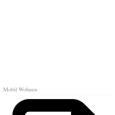
Fussleisten mit Gehrungsschnitt
Trittkante montieren
Klicklaminat verlegen
Die erste Reihe Laminat verlegen
Vorbereiten: Trittschalldämmung
Mobil Wohnen