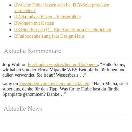
Welche Fehler lassen sich bei DIY-Solarprojekten
vermeiden?
Dekoratives Filzen – Fensterbilder
Wohnen mit Katzen
Kleine Fische (1) – Ein Aquarium selbst einrichten
Fußbodenheizung fürs Design-Haus
Aktuelle Kommentare
Jörg Wulf
on
Fussboden vorstreichen und lackieren
: “
Hallo Samy,
wir haben von der Firma Mipa die WBS Betonfarbe für innen und
außen verwendet. Sie ist auf Wasserbasis,…
”
samy
on
Fussboden vorstreichen und lackieren
: “
Hallo Micha, sieht
super aus, danke für den Tipp. Was für ne Farbe hast du für die
Spanplatte genommen? Danke…
”
Aktuelle News