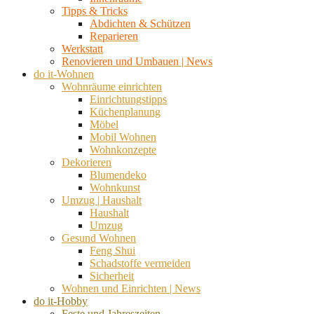
Tipps & Tricks
Abdichten & Schützen
Reparieren
Werkstatt
Renovieren und Umbauen | News
do it-Wohnen
Wohnräume einrichten
Einrichtungstipps
Küchenplanung
Möbel
Mobil Wohnen
Wohnkonzepte
Dekorieren
Blumendeko
Wohnkunst
Umzug | Haushalt
Haushalt
Umzug
Gesund Wohnen
Feng Shui
Schadstoffe vermeiden
Sicherheit
Wohnen und Einrichten | News
do it-Hobby
Feste und Jahreszeiten