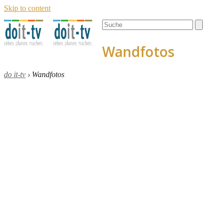
Skip to content
Open
Close
Search
mobile
mobile
menu
menu
Wandfotos
do it-tv
›
Wandfotos