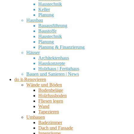
Haustechnik
Keller
Planung
Hausbau
Bauausführung
Baustoffe
Haustechnik
Planung
Planung & Finanzierung
Häuser
Architektenhaus
Hauskonzepte
Holzhaus | Fertighaus
Bauen und Sanieren | News
do it-Renovieren
Wände und Böden
Bodenbeläge
Holzfussboden
Fliesen legen
Wand
Tapezieren
Umbauen
Badezimmer
Dach und Fassade
Innenräume