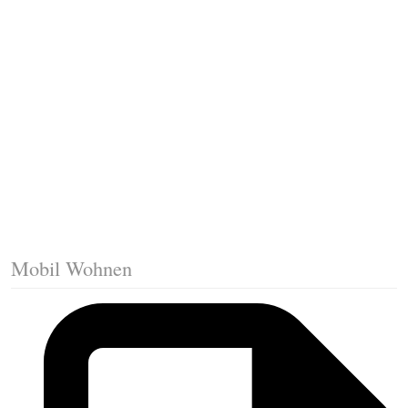
Fussleisten mit Gehrungsschnitt
Trittkante montieren
Klicklaminat verlegen
Die erste Reihe Laminat verlegen
Vorbereiten: Trittschalldämmung
Mobil Wohnen