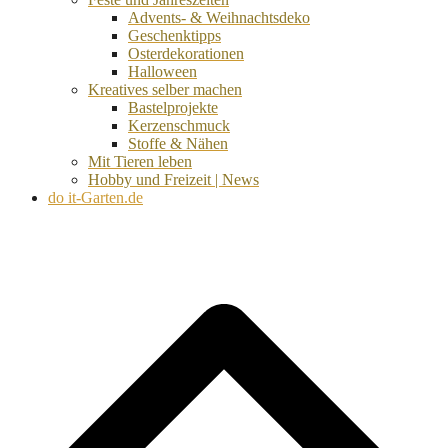
Advents- & Weihnachtsdeko
Geschenktipps
Osterdekorationen
Halloween
Kreatives selber machen
Bastelprojekte
Kerzenschmuck
Stoffe & Nähen
Mit Tieren leben
Hobby und Freizeit | News
do it-Garten.de
d
A
s