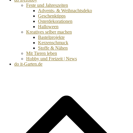
Feste und Jahreszeiten
Advents- & Weihnachtsdeko
Geschenktipps
Osterdekorationen
Halloween
Kreatives selber machen
Bastelprojekte
Kerzenschmuck
Stoffe & Nähen
Mit Tieren leben
Hobby und Freizeit | News
do it-Garten.de
d
A
s