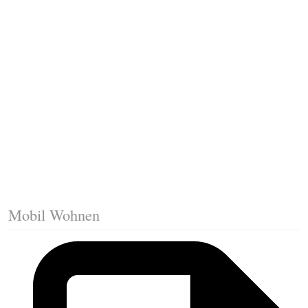
Fussleisten mit Gehrungsschnitt
Trittkante montieren
Klicklaminat verlegen
Die erste Reihe Laminat verlegen
Vorbereiten: Trittschalldämmung
Mobil Wohnen