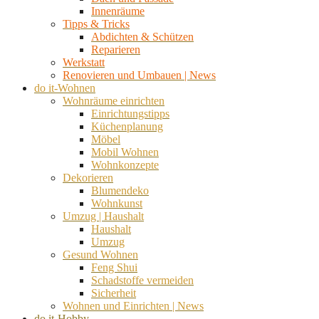
Innenräume
Tipps & Tricks
Abdichten & Schützen
Reparieren
Werkstatt
Renovieren und Umbauen | News
do it-Wohnen
Wohnräume einrichten
Einrichtungstipps
Küchenplanung
Möbel
Mobil Wohnen
Wohnkonzepte
Dekorieren
Blumendeko
Wohnkunst
Umzug | Haushalt
Haushalt
Umzug
Gesund Wohnen
Feng Shui
Schadstoffe vermeiden
Sicherheit
Wohnen und Einrichten | News
do it-Hobby