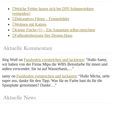
Welche Fehler lassen sich bei DIY-Solarprojekten
vermeiden?
Dekoratives Filzen – Fensterbilder
Wohnen mit Katzen
Kleine Fische (1) – Ein Aquarium selbst einrichten
Fußbodenheizung fürs Design-Haus
Aktuelle Kommentare
Jörg Wulf
on
Fussboden vorstreichen und lackieren
: “
Hallo Samy,
wir haben von der Firma Mipa die WBS Betonfarbe für innen und
außen verwendet. Sie ist auf Wasserbasis,…
”
samy
on
Fussboden vorstreichen und lackieren
: “
Hallo Micha, sieht
super aus, danke für den Tipp. Was für ne Farbe hast du für die
Spanplatte genommen? Danke…
”
Aktuelle News