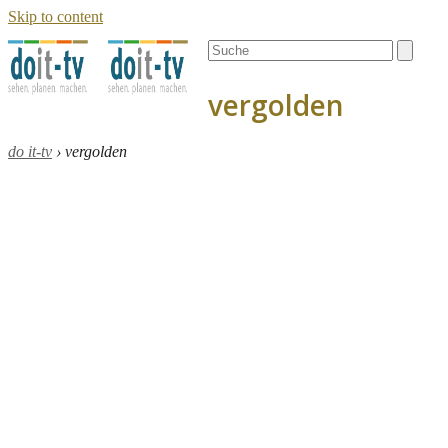
Skip to content
Open
Close
Search
mobile
mobile
menu
menu
vergolden
do it-tv
›
vergolden