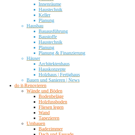
Innenräume
Haustechnik
Keller
Planung
Hausbau
Bauausführung
Baustoffe
Haustechnik
Planung
Planung & Finanzierung
Häuser
Architektenhaus
Hauskonzepte
Holzhaus | Fertighaus
Bauen und Sanieren | News
do it-Renovieren
Wände und Böden
Bodenbeläge
Holzfussboden
Fliesen legen
Wand
Tapezieren
Umbauen
Badezimmer
Dach und Fassade