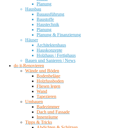
Planung
Hausbau
Bauausführung
Baustoffe
Haustechnik
Planung
Planung & Finanzierung
Häuser
Architektenhaus
Hauskonzepte
Holzhaus | Fertighaus
Bauen und Sanieren | News
do it-Renovieren
Wände und Böden
Bodenbeläge
Holzfussboden
Fliesen legen
Wand
Tapezieren
Umbauen
Badezimmer
Dach und Fassade
Innenräume
Tipps & Tricks
Abdichten & Schützen