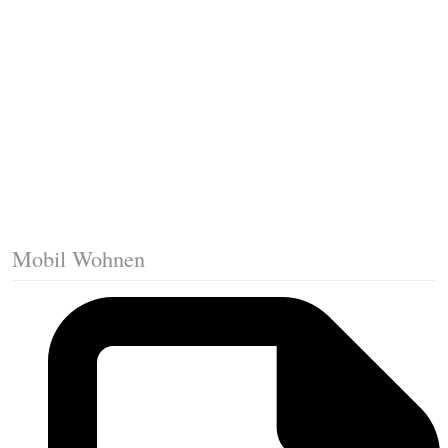
Trittkante montieren
Klicklaminat verlegen
Die erste Reihe Laminat verlegen
Vorbereiten: Trittschalldämmung
Mobil Wohnen