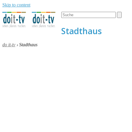
Skip to content
Open
Close
Search
mobile
mobile
menu
menu
Stadthaus
do it-tv
›
Stadthaus