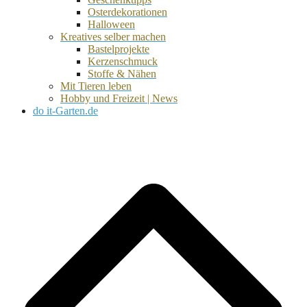
Osterdekorationen
Halloween
Kreatives selber machen
Bastelprojekte
Kerzenschmuck
Stoffe & Nähen
Mit Tieren leben
Hobby und Freizeit | News
do it-Garten.de
d
A
s