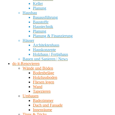
Keller
Planung
Hausbau
Bauausführung
Baustoffe
Haustechnik
Planung
Planung & Finanzierung
Häuser
Architektenhaus
Hauskonzepte
Holzhaus | Fertighaus
Bauen und Sanieren | News
do it-Renovieren
Wände und Böden
Bodenbeläge
Holzfussboden
Fliesen legen
Wand
Tapezieren
Umbauen
Badezimmer
Dach und Fassade
Innenräume
Tipps & Tricks