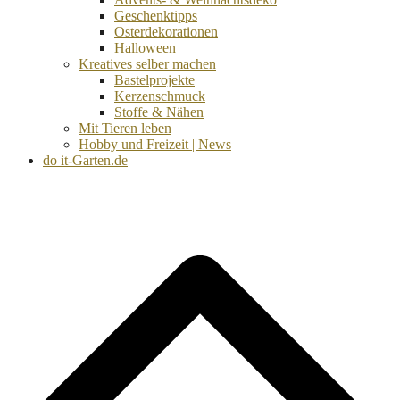
Geschenktipps
Osterdekorationen
Halloween
Kreatives selber machen
Bastelprojekte
Kerzenschmuck
Stoffe & Nähen
Mit Tieren leben
Hobby und Freizeit | News
do it-Garten.de
d
A
s