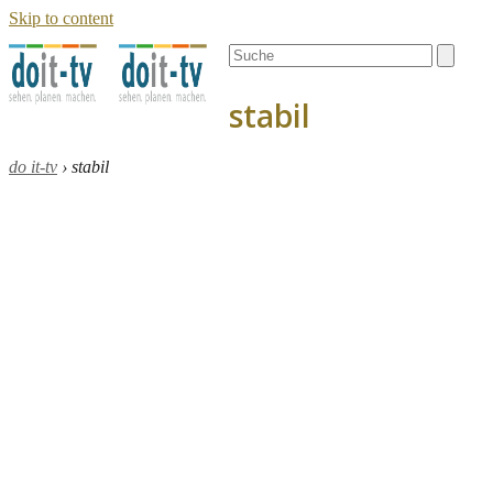
Skip to content
Open
Close
Search
mobile
mobile
menu
menu
stabil
do it-tv
›
stabil