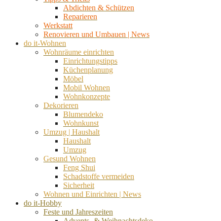
Abdichten & Schützen
Reparieren
Werkstatt
Renovieren und Umbauen | News
do it-Wohnen
Wohnräume einrichten
Einrichtungstipps
Küchenplanung
Möbel
Mobil Wohnen
Wohnkonzepte
Dekorieren
Blumendeko
Wohnkunst
Umzug | Haushalt
Haushalt
Umzug
Gesund Wohnen
Feng Shui
Schadstoffe vermeiden
Sicherheit
Wohnen und Einrichten | News
do it-Hobby
Feste und Jahreszeiten
Advents- & Weihnachtsdeko