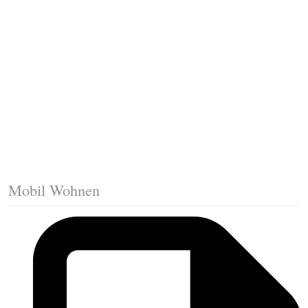
Fussleisten mit Gehrungsschnitt
Trittkante montieren
Klicklaminat verlegen
Die erste Reihe Laminat verlegen
Vorbereiten: Trittschalldämmung
Mobil Wohnen