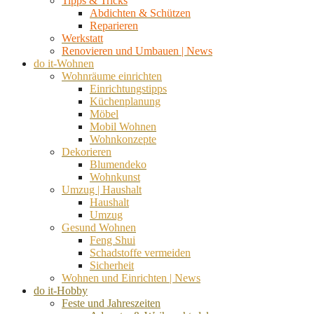
Tipps & Tricks
Abdichten & Schützen
Reparieren
Werkstatt
Renovieren und Umbauen | News
do it-Wohnen
Wohnräume einrichten
Einrichtungstipps
Küchenplanung
Möbel
Mobil Wohnen
Wohnkonzepte
Dekorieren
Blumendeko
Wohnkunst
Umzug | Haushalt
Haushalt
Umzug
Gesund Wohnen
Feng Shui
Schadstoffe vermeiden
Sicherheit
Wohnen und Einrichten | News
do it-Hobby
Feste und Jahreszeiten