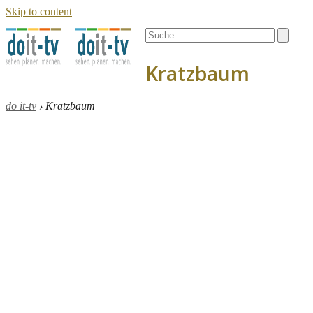
Skip to content
Open
Close
Search
mobile
mobile
menu
menu
Kratzbaum
do it-tv
›
Kratzbaum