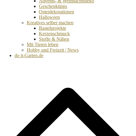
Advents- & Weihnachtsdeko
Geschenktipps
Osterdekorationen
Halloween
Kreatives selber machen
Bastelprojekte
Kerzenschmuck
Stoffe & Nähen
Mit Tieren leben
Hobby und Freizeit | News
do it-Garten.de
d
A
s