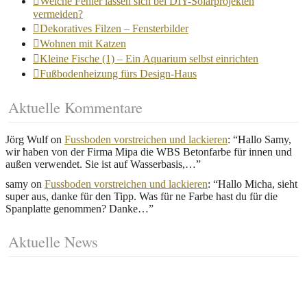
Welche Fehler lassen sich bei DIY-Solarprojekten
vermeiden?
Dekoratives Filzen – Fensterbilder
Wohnen mit Katzen
Kleine Fische (1) – Ein Aquarium selbst einrichten
Fußbodenheizung fürs Design-Haus
Aktuelle Kommentare
Jörg Wulf
on
Fussboden vorstreichen und lackieren
: “
Hallo Samy,
wir haben von der Firma Mipa die WBS Betonfarbe für innen und
außen verwendet. Sie ist auf Wasserbasis,…
”
samy
on
Fussboden vorstreichen und lackieren
: “
Hallo Micha, sieht
super aus, danke für den Tipp. Was für ne Farbe hast du für die
Spanplatte genommen? Danke…
”
Aktuelle News