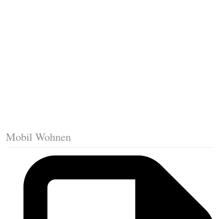
Fussleisten mit Gehrungsschnitt
Trittkante montieren
Klicklaminat verlegen
Die erste Reihe Laminat verlegen
Vorbereiten: Trittschalldämmung
Mobil Wohnen