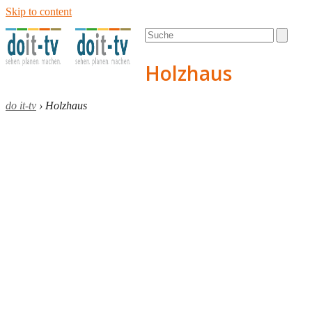
Skip to content
Open
Close
Search
mobile
mobile
menu
menu
Holzhaus
do it-tv
›
Holzhaus