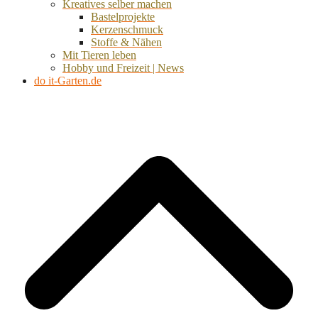
Kreatives selber machen
Bastelprojekte
Kerzenschmuck
Stoffe & Nähen
Mit Tieren leben
Hobby und Freizeit | News
do it-Garten.de
d
A
s