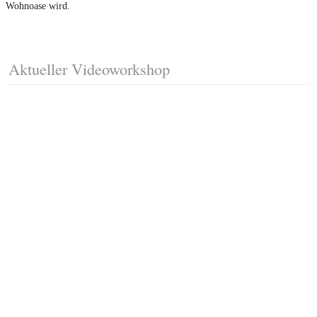
Wohnoase wird.
Aktueller Videoworkshop
Fussleisten mit Gehrungsschnitt
Trittkante montieren