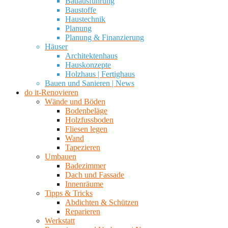
Bauausführung
Baustoffe
Haustechnik
Planung
Planung & Finanzierung
Häuser
Architektenhaus
Hauskonzepte
Holzhaus | Fertighaus
Bauen und Sanieren | News
do it-Renovieren
Wände und Böden
Bodenbeläge
Holzfussboden
Fliesen legen
Wand
Tapezieren
Umbauen
Badezimmer
Dach und Fassade
Innenräume
Tipps & Tricks
Abdichten & Schützen
Reparieren
Werkstatt