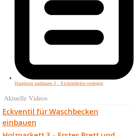
Hausboot ausbauen 3 – Eichendielen verlegen
Aktuelle Videos
Eckventil für Waschbecken
einbauen
Holzparkett 3 – Erstes Brett und