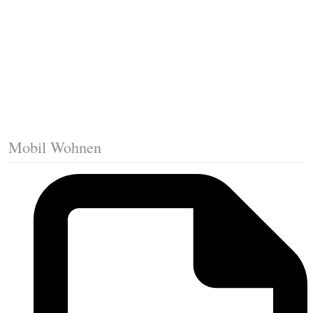
Klicklaminat verlegen
Die erste Reihe Laminat verlegen
Vorbereiten: Trittschalldämmung
Mobil Wohnen