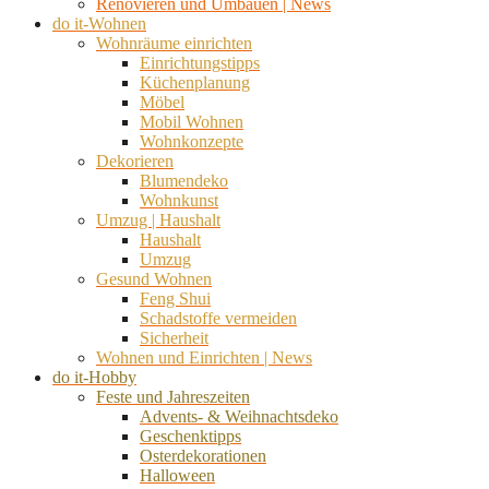
Renovieren und Umbauen | News
do it-Wohnen
Wohnräume einrichten
Einrichtungstipps
Küchenplanung
Möbel
Mobil Wohnen
Wohnkonzepte
Dekorieren
Blumendeko
Wohnkunst
Umzug | Haushalt
Haushalt
Umzug
Gesund Wohnen
Feng Shui
Schadstoffe vermeiden
Sicherheit
Wohnen und Einrichten | News
do it-Hobby
Feste und Jahreszeiten
Advents- & Weihnachtsdeko
Geschenktipps
Osterdekorationen
Halloween