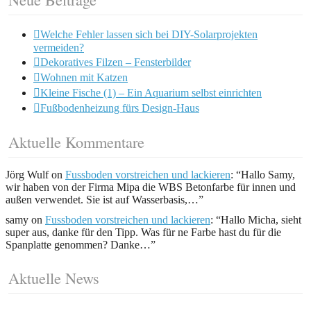
Welche Fehler lassen sich bei DIY-Solarprojekten
vermeiden?
Dekoratives Filzen – Fensterbilder
Wohnen mit Katzen
Kleine Fische (1) – Ein Aquarium selbst einrichten
Fußbodenheizung fürs Design-Haus
Aktuelle Kommentare
Jörg Wulf
on
Fussboden vorstreichen und lackieren
: “
Hallo Samy,
wir haben von der Firma Mipa die WBS Betonfarbe für innen und
außen verwendet. Sie ist auf Wasserbasis,…
”
samy
on
Fussboden vorstreichen und lackieren
: “
Hallo Micha, sieht
super aus, danke für den Tipp. Was für ne Farbe hast du für die
Spanplatte genommen? Danke…
”
Aktuelle News