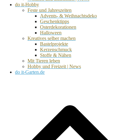
do it-Hobby
Feste und Jahreszeiten
Advents- & Weihnachtsdeko
Geschenktipps
Osterdekorationen
Halloween
Kreatives selber machen
Bastelprojekte
Kerzenschmuck
Stoffe & Nähen
Mit Tieren leben
Hobby und Freizeit | News
do it-Garten.de
d
A
s