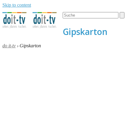
Skip to content
Open
Close
Search
mobile
mobile
menu
menu
Gipskarton
do it-tv
›
Gipskarton