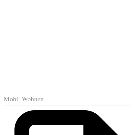
Fussleisten mit Gehrungsschnitt
Trittkante montieren
Klicklaminat verlegen
Die erste Reihe Laminat verlegen
Vorbereiten: Trittschalldämmung
Mobil Wohnen