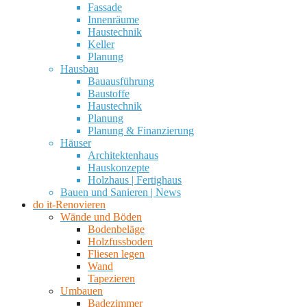
Fassade
Innenräume
Haustechnik
Keller
Planung
Hausbau
Bauausführung
Baustoffe
Haustechnik
Planung
Planung & Finanzierung
Häuser
Architektenhaus
Hauskonzepte
Holzhaus | Fertighaus
Bauen und Sanieren | News
do it-Renovieren
Wände und Böden
Bodenbeläge
Holzfussboden
Fliesen legen
Wand
Tapezieren
Umbauen
Badezimmer