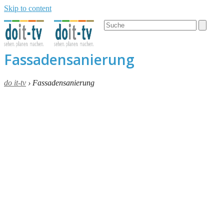
Skip to content
Open
Close
Search
mobile
mobile
menu
menu
Fassadensanierung
do it-tv
›
Fassadensanierung