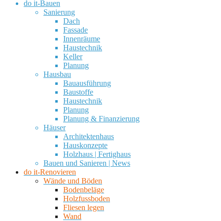
do it-Bauen
Sanierung
Dach
Fassade
Innenräume
Haustechnik
Keller
Planung
Hausbau
Bauausführung
Baustoffe
Haustechnik
Planung
Planung & Finanzierung
Häuser
Architektenhaus
Hauskonzepte
Holzhaus | Fertighaus
Bauen und Sanieren | News
do it-Renovieren
Wände und Böden
Bodenbeläge
Holzfussboden
Fliesen legen
Wand