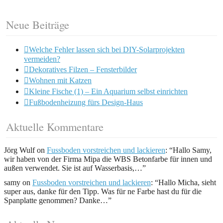
Neue Beiträge
Welche Fehler lassen sich bei DIY-Solarprojekten
vermeiden?
Dekoratives Filzen – Fensterbilder
Wohnen mit Katzen
Kleine Fische (1) – Ein Aquarium selbst einrichten
Fußbodenheizung fürs Design-Haus
Aktuelle Kommentare
Jörg Wulf
on
Fussboden vorstreichen und lackieren
: “
Hallo Samy,
wir haben von der Firma Mipa die WBS Betonfarbe für innen und
außen verwendet. Sie ist auf Wasserbasis,…
”
samy
on
Fussboden vorstreichen und lackieren
: “
Hallo Micha, sieht
super aus, danke für den Tipp. Was für ne Farbe hast du für die
Spanplatte genommen? Danke…
”