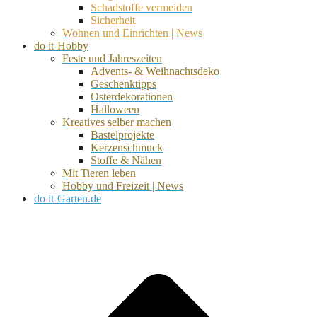
Schadstoffe vermeiden
Sicherheit
Wohnen und Einrichten | News
do it-Hobby
Feste und Jahreszeiten
Advents- & Weihnachtsdeko
Geschenktipps
Osterdekorationen
Halloween
Kreatives selber machen
Bastelprojekte
Kerzenschmuck
Stoffe & Nähen
Mit Tieren leben
Hobby und Freizeit | News
do it-Garten.de
d
A
s