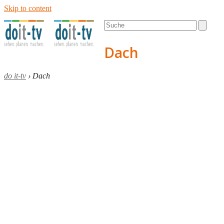
Skip to content
Open
Close
Search
mobile
mobile
menu
menu
Dach
do it-tv
›
Dach