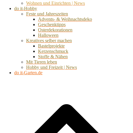
Wohnen und Einrichten | News
do it-Hobby
Feste und Jahreszeiten
Advents- & Weihnachtsdeko
Geschenktipps
Osterdekorationen
Halloween
Kreatives selber machen
Bastelprojekte
Kerzenschmuck
Stoffe & Nähen
Mit Tieren leben
Hobby und Freizeit | News
do it-Garten.de
d
A
s