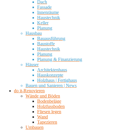
Dach
Fassade
Innenräume
Haustechnik
Keller
Planung
Hausbau
Bauausführung
Baustoffe
Haustechnik
Planung
Planung & Finanzierung
Häuser
Architektenhaus
Hauskonzepte
Holzhaus | Fertighaus
Bauen und Sanieren | News
do it-Renovieren
Wände und Böden
Bodenbeläge
Holzfussboden
Fliesen legen
Wand
Tapezieren
Umbauen