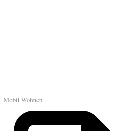
Fussleisten mit Gehrungsschnitt
Trittkante montieren
Klicklaminat verlegen
Die erste Reihe Laminat verlegen
Vorbereiten: Trittschalldämmung
Mobil Wohnen