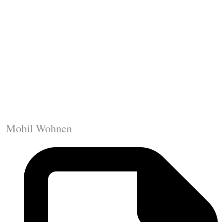
Trittkante montieren
Klicklaminat verlegen
Die erste Reihe Laminat verlegen
Vorbereiten: Trittschalldämmung
Mobil Wohnen