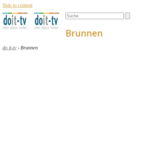
Skip to content
Open
Close
Search
mobile
mobile
menu
menu
Brunnen
do it-tv
›
Brunnen