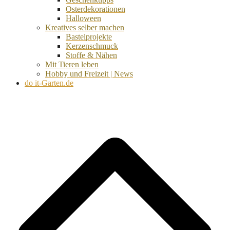
Osterdekorationen
Halloween
Kreatives selber machen
Bastelprojekte
Kerzenschmuck
Stoffe & Nähen
Mit Tieren leben
Hobby und Freizeit | News
do it-Garten.de
d
A
s