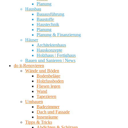
Planung
Hausbau
Bauausführung
Baustoffe
Haustechnik
Planung
Planung & Finanzierung
Häuser
Architektenhaus
Hauskonzepte
Holzhaus | Fertighaus
Bauen und Sanieren | News
do it-Renovieren
Wände und Böden
Bodenbeläge
Holzfussboden
Fliesen legen
Wand
Tapezieren
Umbauen
Badezimmer
Dach und Fassade
Innenräume
Tipps & Tricks
Abdichten & Schützen