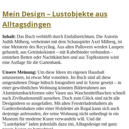
Mein Design – Lustobjekte aus
Alltagsdingen
Inhalt:
Das Buch verblüfft durch Einfallsreichtum. Die Autorin
Judith Milberg, verheiratet mit dem Schauspieler Axel Milberg, ist
eine Meisterin des Recycling. Aus alten Pullovern werden Lampen
gebastelt, aus Getränkekisten – mit Kabelbinder verbunden –
entstehen Betten oder Nachtkästchen und aus Topfkratzern wird
eine Auflage für die Gartenbank.
Unsere Meinung:
Um diese Ideen im eigenen Haushalt
umzusetzen, ist etwas Mut vonnöten. Im Buch sind all diese
umgestalteten Dinge hübsch fotografiert und in Szene gesetzt – in
einer gewöhnlichen Wohnung könnten Bilderrahmen aus
Aluminiumbackformen oder Vasen aus Waschmittelflaschen schnell
nach Zivilisationsmüll aussehen. Doch zum Glück sind nicht alle
Designideen so ausgefallen. Mit alten Fensterladenhaltern als
Garderobenhaken oder einer Holzleiter als Regal kann sich auch
derjenige anfreunden, der seine Wohnung nicht unbedingt in ein
Museum für moderne Kunst verwandeln will. Und die
"Lustobjekte" laden jedenfalls dazu ein, Alltagsdesign mit ganz