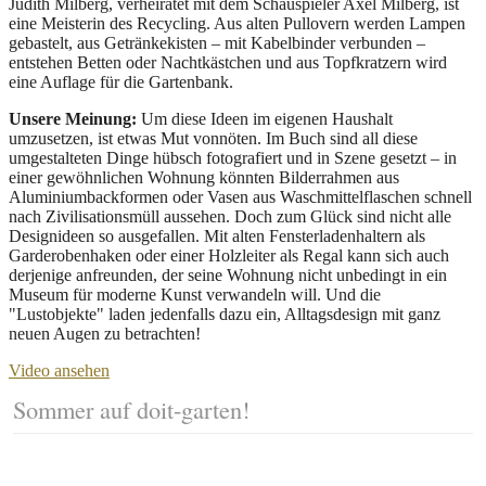
Judith Milberg, verheiratet mit dem Schauspieler Axel Milberg, ist
eine Meisterin des Recycling. Aus alten Pullovern werden Lampen
gebastelt, aus Getränkekisten – mit Kabelbinder verbunden –
entstehen Betten oder Nachtkästchen und aus Topfkratzern wird
eine Auflage für die Gartenbank.
Unsere Meinung:
Um diese Ideen im eigenen Haushalt
umzusetzen, ist etwas Mut vonnöten. Im Buch sind all diese
umgestalteten Dinge hübsch fotografiert und in Szene gesetzt – in
einer gewöhnlichen Wohnung könnten Bilderrahmen aus
Aluminiumbackformen oder Vasen aus Waschmittelflaschen schnell
nach Zivilisationsmüll aussehen. Doch zum Glück sind nicht alle
Designideen so ausgefallen. Mit alten Fensterladenhaltern als
Garderobenhaken oder einer Holzleiter als Regal kann sich auch
derjenige anfreunden, der seine Wohnung nicht unbedingt in ein
Museum für moderne Kunst verwandeln will. Und die
"Lustobjekte" laden jedenfalls dazu ein, Alltagsdesign mit ganz
neuen Augen zu betrachten!
Video ansehen
Sommer auf doit-garten!