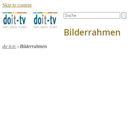
Skip to content
Open
Close
Search
mobile
mobile
menu
menu
Bilderrahmen
do it-tv
›
Bilderrahmen