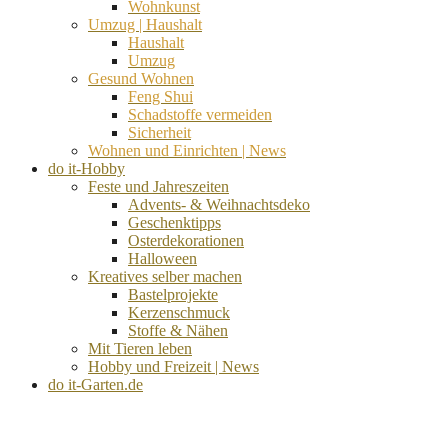
Wohnkunst
Umzug | Haushalt
Haushalt
Umzug
Gesund Wohnen
Feng Shui
Schadstoffe vermeiden
Sicherheit
Wohnen und Einrichten | News
do it-Hobby
Feste und Jahreszeiten
Advents- & Weihnachtsdeko
Geschenktipps
Osterdekorationen
Halloween
Kreatives selber machen
Bastelprojekte
Kerzenschmuck
Stoffe & Nähen
Mit Tieren leben
Hobby und Freizeit | News
do it-Garten.de
d