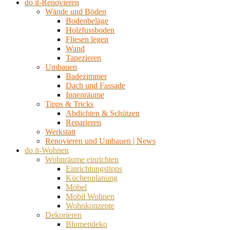
do it-Renovieren
Wände und Böden
Bodenbeläge
Holzfussboden
Fliesen legen
Wand
Tapezieren
Umbauen
Badezimmer
Dach und Fassade
Innenräume
Tipps & Tricks
Abdichten & Schützen
Reparieren
Werkstatt
Renovieren und Umbauen | News
do it-Wohnen
Wohnräume einrichten
Einrichtungstipps
Küchenplanung
Möbel
Mobil Wohnen
Wohnkonzepte
Dekorieren
Blumendeko