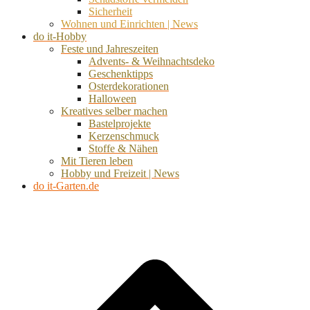
Sicherheit
Wohnen und Einrichten | News
do it-Hobby
Feste und Jahreszeiten
Advents- & Weihnachtsdeko
Geschenktipps
Osterdekorationen
Halloween
Kreatives selber machen
Bastelprojekte
Kerzenschmuck
Stoffe & Nähen
Mit Tieren leben
Hobby und Freizeit | News
do it-Garten.de
d
A
s