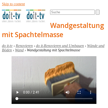
Skip to content
Open
Close
Search
mobile
mobile
menu
menu
Wandgestaltung
mit Spachtelmasse
do it-tv
›
Renovieren
›
do it-Renovieren und Umbauen
›
Wände und
Böden
›
Wand
›
Wandgestaltung mit Spachtelmasse