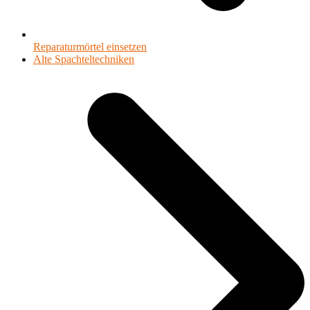
Reparaturmörtel einsetzen
Nächster
Alte Spachteltechniken
Beitrag: