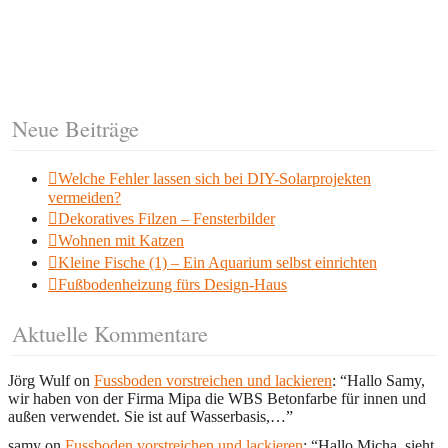
Neue Beiträge
Welche Fehler lassen sich bei DIY-Solarprojekten
vermeiden?
Dekoratives Filzen – Fensterbilder
Wohnen mit Katzen
Kleine Fische (1) – Ein Aquarium selbst einrichten
Fußbodenheizung fürs Design-Haus
Aktuelle Kommentare
Jörg Wulf
on
Fussboden vorstreichen und lackieren
: “
Hallo Samy,
wir haben von der Firma Mipa die WBS Betonfarbe für innen und
außen verwendet. Sie ist auf Wasserbasis,…
”
samy
on
Fussboden vorstreichen und lackieren
: “
Hallo Micha, sieht