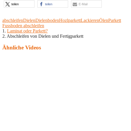
teilen
teilen
E-Mail
abschleifen
Dielen
Dielenboden
Hozlparkett
Lackieren
Ölen
Parkett
Fussboden abschleifen
1.
Laminat oder Parkett?
2.
Abschleifen von Dielen und Fertigparkett
Ähnliche Videos