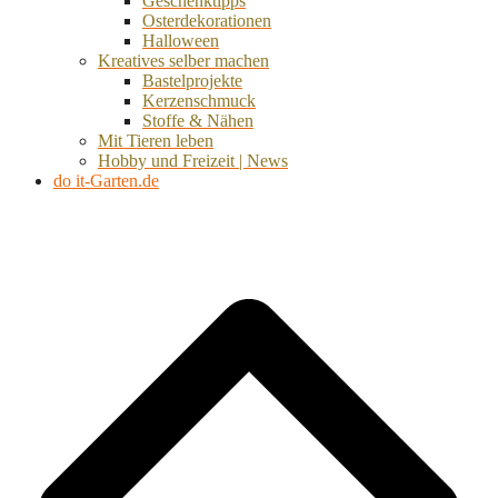
Geschenktipps
Osterdekorationen
Halloween
Kreatives selber machen
Bastelprojekte
Kerzenschmuck
Stoffe & Nähen
Mit Tieren leben
Hobby und Freizeit | News
do it-Garten.de
d
A
s