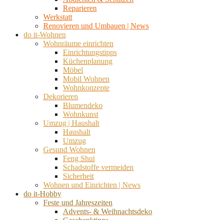
Reparieren
Werkstatt
Renovieren und Umbauen | News
do it-Wohnen
Wohnräume einrichten
Einrichtungstipps
Küchenplanung
Möbel
Mobil Wohnen
Wohnkonzepte
Dekorieren
Blumendeko
Wohnkunst
Umzug | Haushalt
Haushalt
Umzug
Gesund Wohnen
Feng Shui
Schadstoffe vermeiden
Sicherheit
Wohnen und Einrichten | News
do it-Hobby
Feste und Jahreszeiten
Advents- & Weihnachtsdeko