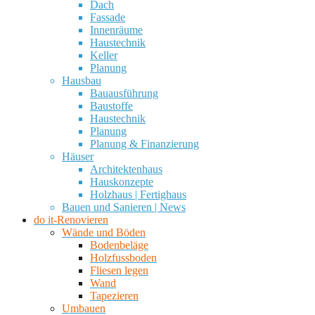
Dach
Fassade
Innenräume
Haustechnik
Keller
Planung
Hausbau
Bauausführung
Baustoffe
Haustechnik
Planung
Planung & Finanzierung
Häuser
Architektenhaus
Hauskonzepte
Holzhaus | Fertighaus
Bauen und Sanieren | News
do it-Renovieren
Wände und Böden
Bodenbeläge
Holzfussboden
Fliesen legen
Wand
Tapezieren
Umbauen