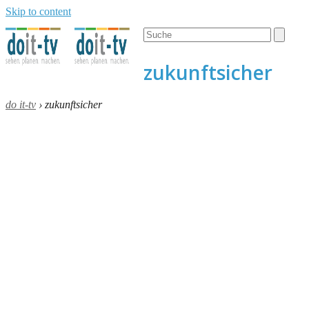
Skip to content
Open
Close
Search
mobile
mobile
menu
menu
zukunftsicher
do it-tv
›
zukunftsicher