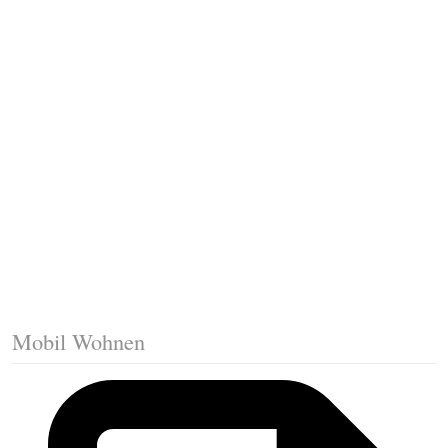
Fussleisten mit Gehrungsschnitt
Trittkante montieren
Klicklaminat verlegen
Die erste Reihe Laminat verlegen
Vorbereiten: Trittschalldämmung
Mobil Wohnen