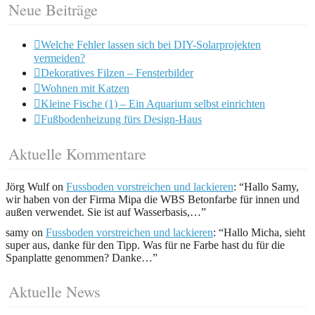
Neue Beiträge
Welche Fehler lassen sich bei DIY-Solarprojekten
vermeiden?
Dekoratives Filzen – Fensterbilder
Wohnen mit Katzen
Kleine Fische (1) – Ein Aquarium selbst einrichten
Fußbodenheizung fürs Design-Haus
Aktuelle Kommentare
Jörg Wulf
on
Fussboden vorstreichen und lackieren
: “
Hallo Samy,
wir haben von der Firma Mipa die WBS Betonfarbe für innen und
außen verwendet. Sie ist auf Wasserbasis,…
”
samy
on
Fussboden vorstreichen und lackieren
: “
Hallo Micha, sieht
super aus, danke für den Tipp. Was für ne Farbe hast du für die
Spanplatte genommen? Danke…
”
Aktuelle News