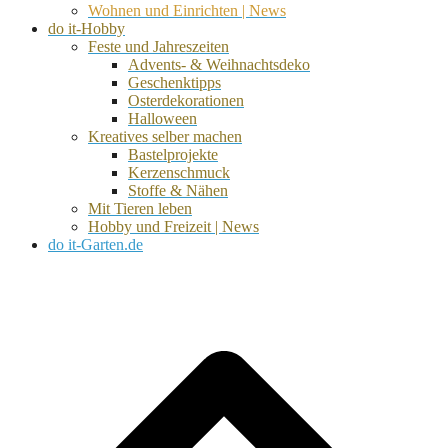
Wohnen und Einrichten | News
do it-Hobby
Feste und Jahreszeiten
Advents- & Weihnachtsdeko
Geschenktipps
Osterdekorationen
Halloween
Kreatives selber machen
Bastelprojekte
Kerzenschmuck
Stoffe & Nähen
Mit Tieren leben
Hobby und Freizeit | News
do it-Garten.de
d
A
s