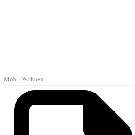
Fussleisten mit Gehrungsschnitt
Trittkante montieren
Klicklaminat verlegen
Die erste Reihe Laminat verlegen
Vorbereiten: Trittschalldämmung
Mobil Wohnen