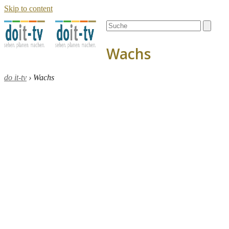
Skip to content
Open
Close
Search
mobile
mobile
menu
menu
Wachs
do it-tv
›
Wachs