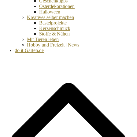
Geschenktipps
Osterdekorationen
Halloween
Kreatives selber machen
Bastelprojekte
Kerzenschmuck
Stoffe & Nähen
Mit Tieren leben
Hobby und Freizeit | News
do it-Garten.de
d
A
s