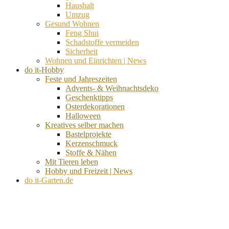
Haushalt
Umzug
Gesund Wohnen
Feng Shui
Schadstoffe vermeiden
Sicherheit
Wohnen und Einrichten | News
do it-Hobby
Feste und Jahreszeiten
Advents- & Weihnachtsdeko
Geschenktipps
Osterdekorationen
Halloween
Kreatives selber machen
Bastelprojekte
Kerzenschmuck
Stoffe & Nähen
Mit Tieren leben
Hobby und Freizeit | News
do it-Garten.de
d
A
s