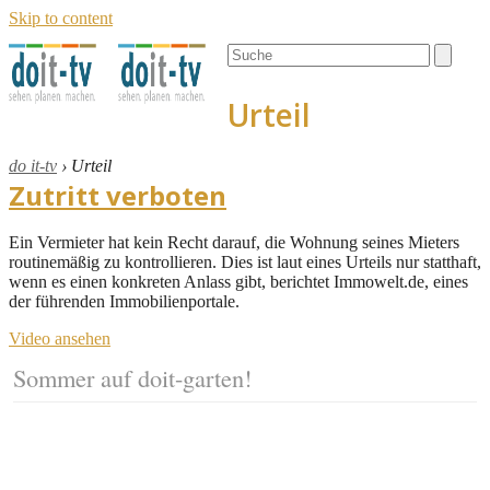
Skip to content
Open
Close
Search
mobile
mobile
menu
menu
Urteil
do it-tv
›
Urteil
Zutritt verboten
Ein Vermieter hat kein Recht darauf, die Wohnung seines Mieters
routinemäßig zu kontrollieren. Dies ist laut eines Urteils nur statthaft,
wenn es einen konkreten Anlass gibt, berichtet Immowelt.de, eines
der führenden Immobilienportale.
Video ansehen
Sommer auf doit-garten!