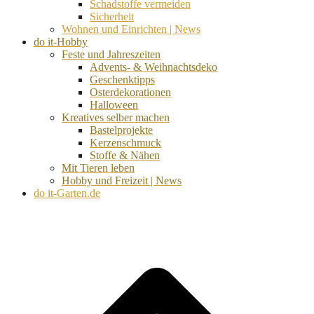
Schadstoffe vermeiden
Sicherheit
Wohnen und Einrichten | News
do it-Hobby
Feste und Jahreszeiten
Advents- & Weihnachtsdeko
Geschenktipps
Osterdekorationen
Halloween
Kreatives selber machen
Bastelprojekte
Kerzenschmuck
Stoffe & Nähen
Mit Tieren leben
Hobby und Freizeit | News
do it-Garten.de
d
A
s