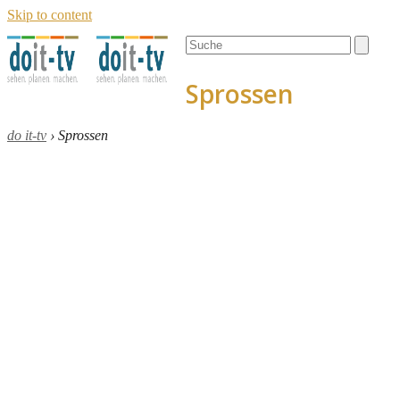
Skip to content
Open
Close
Search
mobile
mobile
menu
menu
Sprossen
do it-tv
›
Sprossen