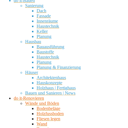
do it-Bauen
Sanierung
Dach
Fassade
Innenräume
Haustechnik
Keller
Planung
Hausbau
Bauausführung
Baustoffe
Haustechnik
Planung
Planung & Finanzierung
Häuser
Architektenhaus
Hauskonzepte
Holzhaus | Fertighaus
Bauen und Sanieren | News
do it-Renovieren
Wände und Böden
Bodenbeläge
Holzfussboden
Fliesen legen
Wand