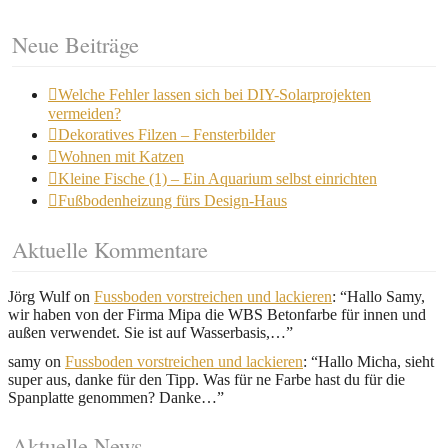
Neue Beiträge
Welche Fehler lassen sich bei DIY-Solarprojekten
vermeiden?
Dekoratives Filzen – Fensterbilder
Wohnen mit Katzen
Kleine Fische (1) – Ein Aquarium selbst einrichten
Fußbodenheizung fürs Design-Haus
Aktuelle Kommentare
Jörg Wulf
on
Fussboden vorstreichen und lackieren
: “
Hallo Samy,
wir haben von der Firma Mipa die WBS Betonfarbe für innen und
außen verwendet. Sie ist auf Wasserbasis,…
”
samy
on
Fussboden vorstreichen und lackieren
: “
Hallo Micha, sieht
super aus, danke für den Tipp. Was für ne Farbe hast du für die
Spanplatte genommen? Danke…
”
Aktuelle News