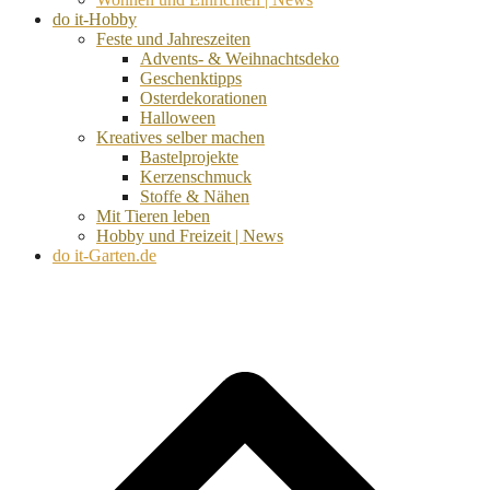
do it-Hobby
Feste und Jahreszeiten
Advents- & Weihnachtsdeko
Geschenktipps
Osterdekorationen
Halloween
Kreatives selber machen
Bastelprojekte
Kerzenschmuck
Stoffe & Nähen
Mit Tieren leben
Hobby und Freizeit | News
do it-Garten.de
d
A
s