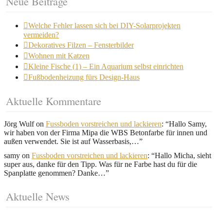
Neue Beiträge
Welche Fehler lassen sich bei DIY-Solarprojekten
vermeiden?
Dekoratives Filzen – Fensterbilder
Wohnen mit Katzen
Kleine Fische (1) – Ein Aquarium selbst einrichten
Fußbodenheizung fürs Design-Haus
Aktuelle Kommentare
Jörg Wulf
on
Fussboden vorstreichen und lackieren
: “
Hallo Samy,
wir haben von der Firma Mipa die WBS Betonfarbe für innen und
außen verwendet. Sie ist auf Wasserbasis,…
”
samy
on
Fussboden vorstreichen und lackieren
: “
Hallo Micha, sieht
super aus, danke für den Tipp. Was für ne Farbe hast du für die
Spanplatte genommen? Danke…
”
Aktuelle News