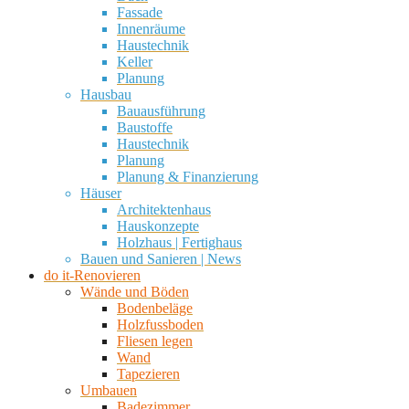
Fassade
Innenräume
Haustechnik
Keller
Planung
Hausbau
Bauausführung
Baustoffe
Haustechnik
Planung
Planung & Finanzierung
Häuser
Architektenhaus
Hauskonzepte
Holzhaus | Fertighaus
Bauen und Sanieren | News
do it-Renovieren
Wände und Böden
Bodenbeläge
Holzfussboden
Fliesen legen
Wand
Tapezieren
Umbauen
Badezimmer