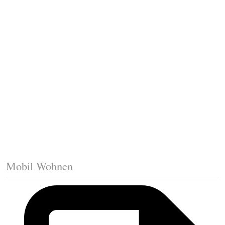
Fussleisten mit Gehrungsschnitt
Trittkante montieren
Klicklaminat verlegen
Die erste Reihe Laminat verlegen
Vorbereiten: Trittschalldämmung
Mobil Wohnen