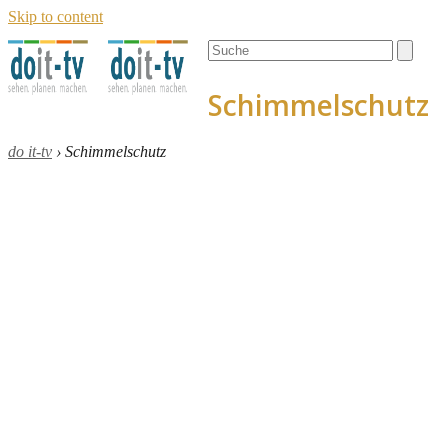
Skip to content
Open
Close
Search
mobile
mobile
menu
menu
Schimmelschutz
do it-tv
›
Schimmelschutz