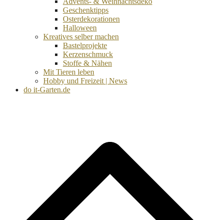
Advents- & Weihnachtsdeko
Geschenktipps
Osterdekorationen
Halloween
Kreatives selber machen
Bastelprojekte
Kerzenschmuck
Stoffe & Nähen
Mit Tieren leben
Hobby und Freizeit | News
do it-Garten.de
d
A
s