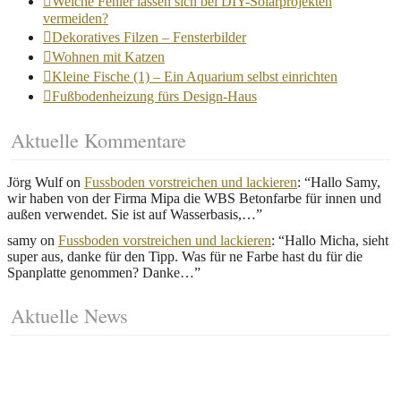
Welche Fehler lassen sich bei DIY-Solarprojekten
vermeiden?
Dekoratives Filzen – Fensterbilder
Wohnen mit Katzen
Kleine Fische (1) – Ein Aquarium selbst einrichten
Fußbodenheizung fürs Design-Haus
Aktuelle Kommentare
Jörg Wulf
on
Fussboden vorstreichen und lackieren
: “
Hallo Samy,
wir haben von der Firma Mipa die WBS Betonfarbe für innen und
außen verwendet. Sie ist auf Wasserbasis,…
”
samy
on
Fussboden vorstreichen und lackieren
: “
Hallo Micha, sieht
super aus, danke für den Tipp. Was für ne Farbe hast du für die
Spanplatte genommen? Danke…
”
Aktuelle News