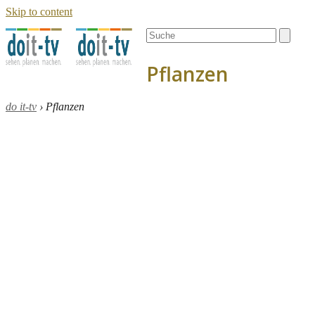
Skip to content
Open
Close
Search
mobile
mobile
menu
menu
Pflanzen
do it-tv
›
Pflanzen