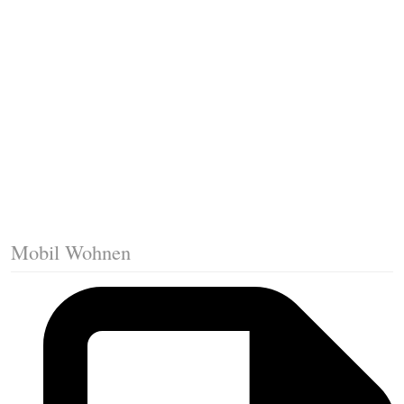
Fussleisten mit Gehrungsschnitt
Trittkante montieren
Klicklaminat verlegen
Die erste Reihe Laminat verlegen
Vorbereiten: Trittschalldämmung
Mobil Wohnen