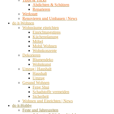
Tipps & Tricks
Abdichten & Schützen
Reparieren
Werkstatt
Renovieren und Umbauen | News
do it-Wohnen
Wohnräume einrichten
Einrichtungstipps
Küchenplanung
Möbel
Mobil Wohnen
Wohnkonzepte
Dekorieren
Blumendeko
Wohnkunst
Umzug | Haushalt
Haushalt
Umzug
Gesund Wohnen
Feng Shui
Schadstoffe vermeiden
Sicherheit
Wohnen und Einrichten | News
do it-Hobby
Feste und Jahreszeiten