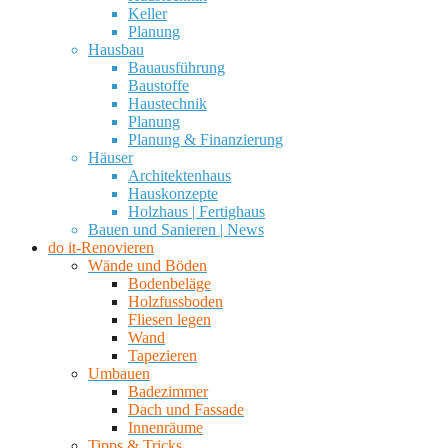
Keller
Planung
Hausbau
Bauausführung
Baustoffe
Haustechnik
Planung
Planung & Finanzierung
Häuser
Architektenhaus
Hauskonzepte
Holzhaus | Fertighaus
Bauen und Sanieren | News
do it-Renovieren
Wände und Böden
Bodenbeläge
Holzfussboden
Fliesen legen
Wand
Tapezieren
Umbauen
Badezimmer
Dach und Fassade
Innenräume
Tipps & Tricks