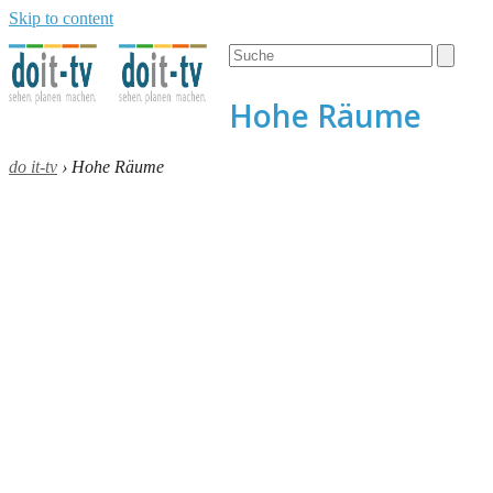
Skip to content
Open
Close
Search
mobile
mobile
menu
menu
Hohe Räume
do it-tv
›
Hohe Räume