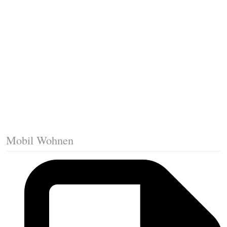
Fussleisten mit Gehrungsschnitt
Trittkante montieren
Klicklaminat verlegen
Die erste Reihe Laminat verlegen
Vorbereiten: Trittschalldämmung
Mobil Wohnen