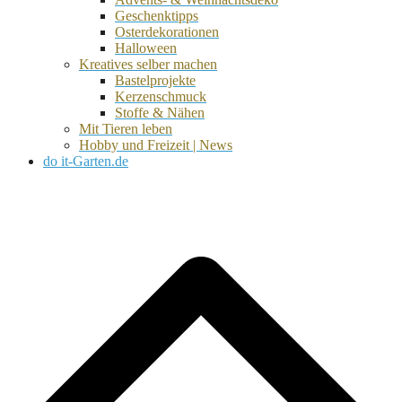
Geschenktipps
Osterdekorationen
Halloween
Kreatives selber machen
Bastelprojekte
Kerzenschmuck
Stoffe & Nähen
Mit Tieren leben
Hobby und Freizeit | News
do it-Garten.de
d
A
s