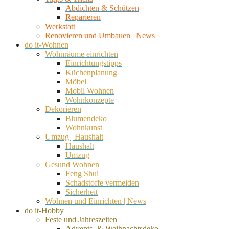
Abdichten & Schützen
Reparieren
Werkstatt
Renovieren und Umbauen | News
do it-Wohnen
Wohnräume einrichten
Einrichtungstipps
Küchenplanung
Möbel
Mobil Wohnen
Wohnkonzepte
Dekorieren
Blumendeko
Wohnkunst
Umzug | Haushalt
Haushalt
Umzug
Gesund Wohnen
Feng Shui
Schadstoffe vermeiden
Sicherheit
Wohnen und Einrichten | News
do it-Hobby
Feste und Jahreszeiten
Advents- & Weihnachtsdeko