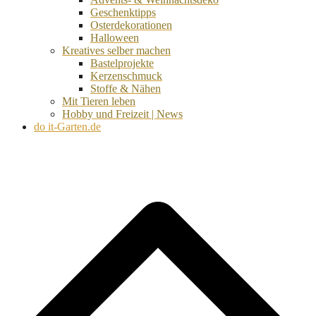
Geschenktipps
Osterdekorationen
Halloween
Kreatives selber machen
Bastelprojekte
Kerzenschmuck
Stoffe & Nähen
Mit Tieren leben
Hobby und Freizeit | News
do it-Garten.de
d
A
s