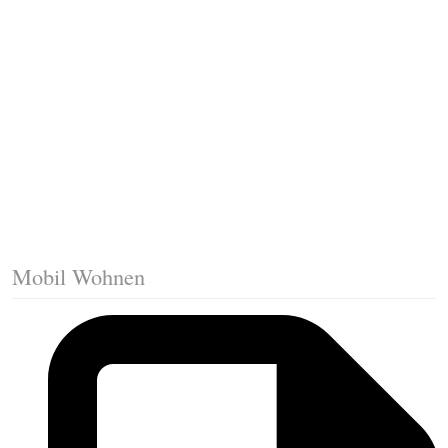
Fussleisten mit Gehrungsschnitt
Trittkante montieren
Klicklaminat verlegen
Die erste Reihe Laminat verlegen
Vorbereiten: Trittschalldämmung
Mobil Wohnen