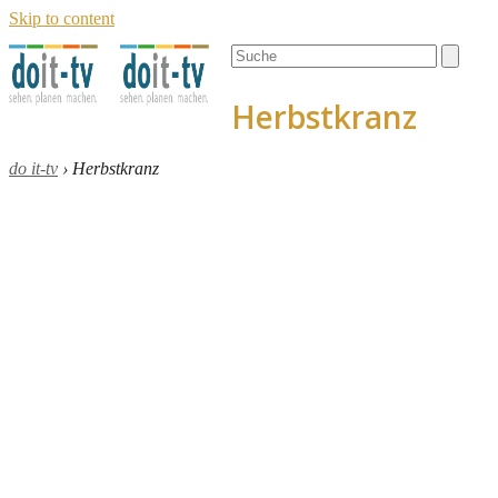
Skip to content
Open
Close
Search
mobile
mobile
menu
menu
Herbstkranz
do it-tv
›
Herbstkranz