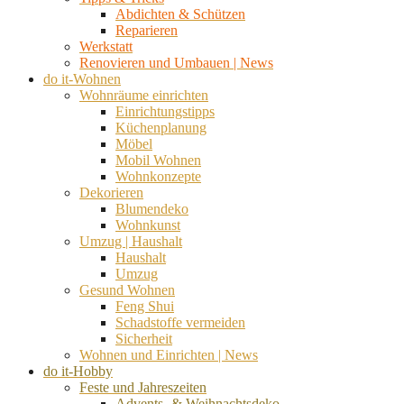
Abdichten & Schützen
Reparieren
Werkstatt
Renovieren und Umbauen | News
do it-Wohnen
Wohnräume einrichten
Einrichtungstipps
Küchenplanung
Möbel
Mobil Wohnen
Wohnkonzepte
Dekorieren
Blumendeko
Wohnkunst
Umzug | Haushalt
Haushalt
Umzug
Gesund Wohnen
Feng Shui
Schadstoffe vermeiden
Sicherheit
Wohnen und Einrichten | News
do it-Hobby
Feste und Jahreszeiten
Advents- & Weihnachtsdeko