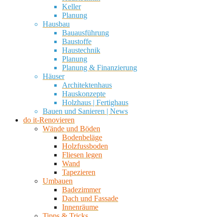
Keller
Planung
Hausbau
Bauausführung
Baustoffe
Haustechnik
Planung
Planung & Finanzierung
Häuser
Architektenhaus
Hauskonzepte
Holzhaus | Fertighaus
Bauen und Sanieren | News
do it-Renovieren
Wände und Böden
Bodenbeläge
Holzfussboden
Fliesen legen
Wand
Tapezieren
Umbauen
Badezimmer
Dach und Fassade
Innenräume
Tipps & Tricks