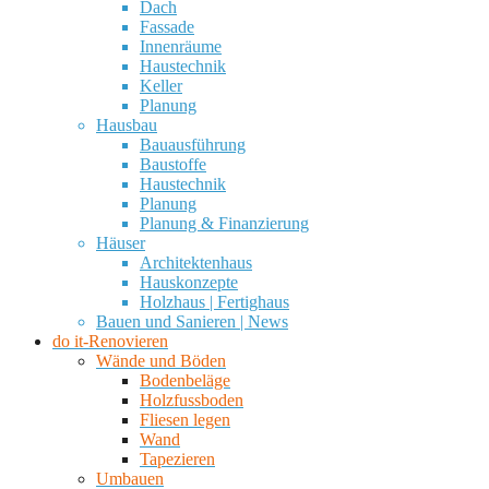
Dach
Fassade
Innenräume
Haustechnik
Keller
Planung
Hausbau
Bauausführung
Baustoffe
Haustechnik
Planung
Planung & Finanzierung
Häuser
Architektenhaus
Hauskonzepte
Holzhaus | Fertighaus
Bauen und Sanieren | News
do it-Renovieren
Wände und Böden
Bodenbeläge
Holzfussboden
Fliesen legen
Wand
Tapezieren
Umbauen