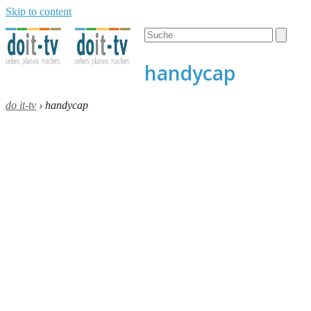
Skip to content
Open
Close
Search
mobile
mobile
menu
menu
handycap
do it-tv
›
handycap