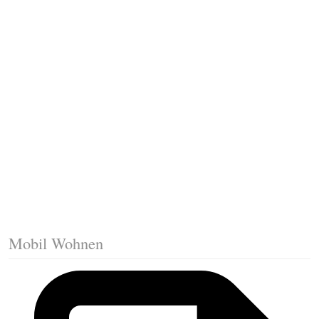
Fussleisten mit Gehrungsschnitt
Trittkante montieren
Klicklaminat verlegen
Die erste Reihe Laminat verlegen
Vorbereiten: Trittschalldämmung
Mobil Wohnen