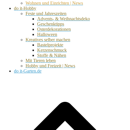
Wohnen und Einrichten | News
do it-Hobby
Feste und Jahreszeiten
Advents- & Weihnachtsdeko
Geschenktipps
Osterdekorationen
Halloween
Kreatives selber machen
Bastelprojekte
Kerzenschmuck
Stoffe & Nähen
Mit Tieren leben
Hobby und Freizeit | News
do it-Garten.de
d
A
s