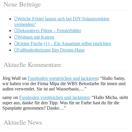
Neue Beiträge
Welche Fehler lassen sich bei DIY-Solarprojekten
vermeiden?
Dekoratives Filzen – Fensterbilder
Wohnen mit Katzen
Kleine Fische (1) – Ein Aquarium selbst einrichten
Fußbodenheizung fürs Design-Haus
Aktuelle Kommentare
Jörg Wulf
on
Fussboden vorstreichen und lackieren
: “
Hallo Samy,
wir haben von der Firma Mipa die WBS Betonfarbe für innen und
außen verwendet. Sie ist auf Wasserbasis,…
”
samy
on
Fussboden vorstreichen und lackieren
: “
Hallo Micha, sieht
super aus, danke für den Tipp. Was für ne Farbe hast du für die
Spanplatte genommen? Danke…
”
Aktuelle News