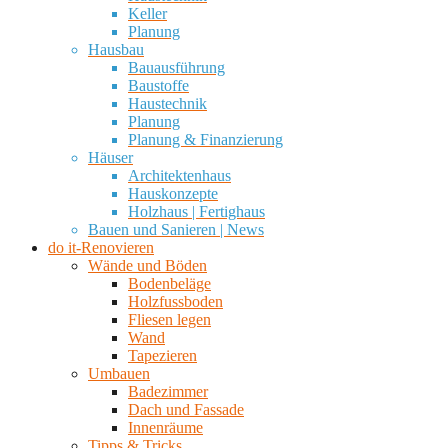
Keller
Planung
Hausbau
Bauausführung
Baustoffe
Haustechnik
Planung
Planung & Finanzierung
Häuser
Architektenhaus
Hauskonzepte
Holzhaus | Fertighaus
Bauen und Sanieren | News
do it-Renovieren
Wände und Böden
Bodenbeläge
Holzfussboden
Fliesen legen
Wand
Tapezieren
Umbauen
Badezimmer
Dach und Fassade
Innenräume
Tipps & Tricks