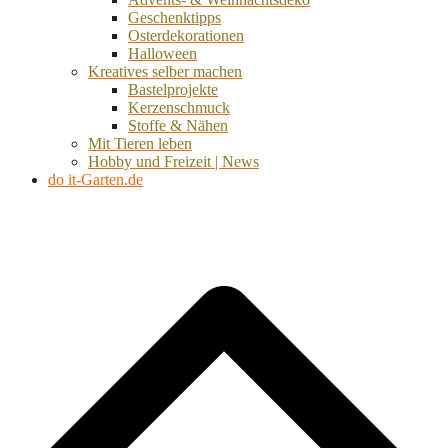
Geschenktipps
Osterdekorationen
Halloween
Kreatives selber machen
Bastelprojekte
Kerzenschmuck
Stoffe & Nähen
Mit Tieren leben
Hobby und Freizeit | News
do it-Garten.de
d
A
s