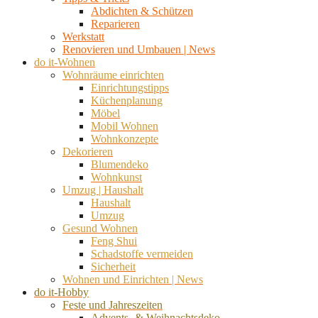
Abdichten & Schützen
Reparieren
Werkstatt
Renovieren und Umbauen | News
do it-Wohnen
Wohnräume einrichten
Einrichtungstipps
Küchenplanung
Möbel
Mobil Wohnen
Wohnkonzepte
Dekorieren
Blumendeko
Wohnkunst
Umzug | Haushalt
Haushalt
Umzug
Gesund Wohnen
Feng Shui
Schadstoffe vermeiden
Sicherheit
Wohnen und Einrichten | News
do it-Hobby
Feste und Jahreszeiten
Advents- & Weihnachtsdeko