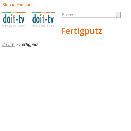
Skip to content
Open
Close
Search
mobile
mobile
menu
menu
Fertigputz
do it-tv
›
Fertigputz