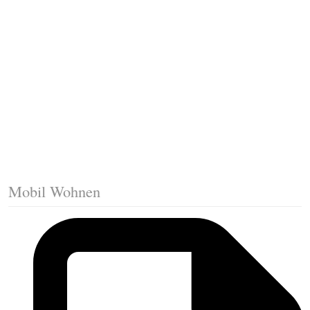
Fussleisten mit Gehrungsschnitt
Trittkante montieren
Klicklaminat verlegen
Die erste Reihe Laminat verlegen
Vorbereiten: Trittschalldämmung
Mobil Wohnen