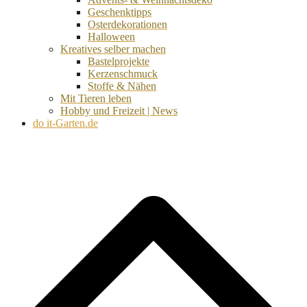
Geschenktipps
Osterdekorationen
Halloween
Kreatives selber machen
Bastelprojekte
Kerzenschmuck
Stoffe & Nähen
Mit Tieren leben
Hobby und Freizeit | News
do it-Garten.de
d
A
s