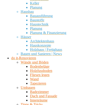
Keller
Planung
Hausbau
Bauausführung
Baustoffe
Haustechnik
Planung
Planung & Finanzierung
Häuser
Architektenhaus
Hauskonzepte
Holzhaus | Fertighaus
Bauen und Sanieren | News
do it-Renovieren
Wände und Böden
Bodenbeläge
Holzfussboden
Fliesen legen
Wand
Tapezieren
Umbauen
Badezimmer
Dach und Fassade
Innenräume
Tipps & Tricks