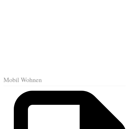
Fussleisten mit Gehrungsschnitt
Trittkante montieren
Klicklaminat verlegen
Die erste Reihe Laminat verlegen
Vorbereiten: Trittschalldämmung
Mobil Wohnen