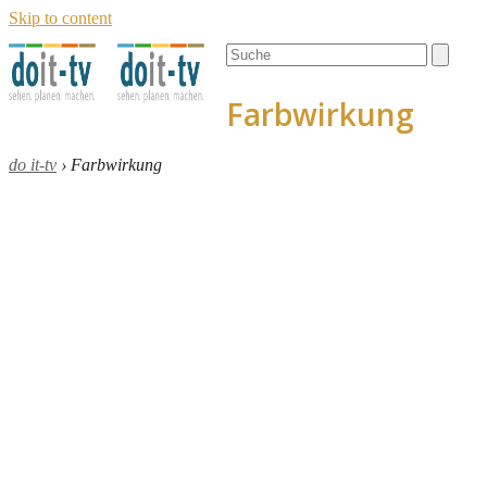
Skip to content
Open
Close
Search
mobile
mobile
menu
menu
Farbwirkung
do it-tv
›
Farbwirkung