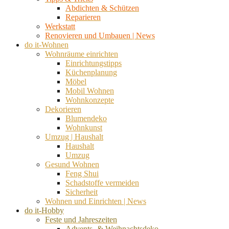
Abdichten & Schützen
Reparieren
Werkstatt
Renovieren und Umbauen | News
do it-Wohnen
Wohnräume einrichten
Einrichtungstipps
Küchenplanung
Möbel
Mobil Wohnen
Wohnkonzepte
Dekorieren
Blumendeko
Wohnkunst
Umzug | Haushalt
Haushalt
Umzug
Gesund Wohnen
Feng Shui
Schadstoffe vermeiden
Sicherheit
Wohnen und Einrichten | News
do it-Hobby
Feste und Jahreszeiten
Advents- & Weihnachtsdeko