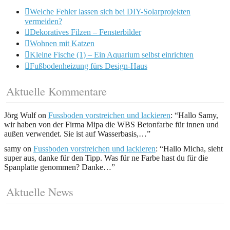
Welche Fehler lassen sich bei DIY-Solarprojekten
vermeiden?
Dekoratives Filzen – Fensterbilder
Wohnen mit Katzen
Kleine Fische (1) – Ein Aquarium selbst einrichten
Fußbodenheizung fürs Design-Haus
Aktuelle Kommentare
Jörg Wulf
on
Fussboden vorstreichen und lackieren
: “
Hallo Samy,
wir haben von der Firma Mipa die WBS Betonfarbe für innen und
außen verwendet. Sie ist auf Wasserbasis,…
”
samy
on
Fussboden vorstreichen und lackieren
: “
Hallo Micha, sieht
super aus, danke für den Tipp. Was für ne Farbe hast du für die
Spanplatte genommen? Danke…
”
Aktuelle News