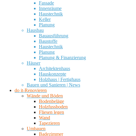
Fassade
Innenräume
Haustechnik
Keller
Planung
Hausbau
Bauausführung
Baustoffe
Haustechnik
Planung
Planung & Finanzierung
Häuser
Architektenhaus
Hauskonzepte
Holzhaus | Fertighaus
Bauen und Sanieren | News
do it-Renovieren
Wände und Böden
Bodenbeläge
Holzfussboden
Fliesen legen
Wand
Tapezieren
Umbauen
Badezimmer