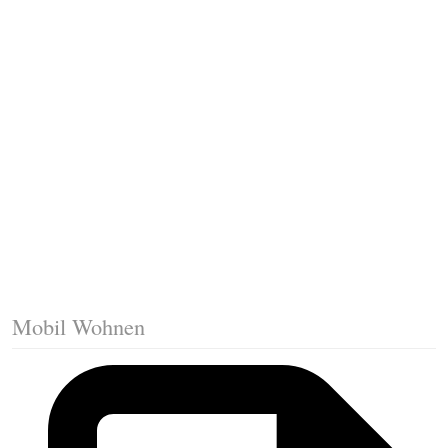
Fussleisten mit Gehrungsschnitt
Trittkante montieren
Klicklaminat verlegen
Die erste Reihe Laminat verlegen
Vorbereiten: Trittschalldämmung
Mobil Wohnen