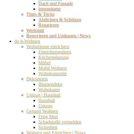
Dach und Fassade
Innenräume
Tipps & Tricks
Abdichten & Schützen
Reparieren
Werkstatt
Renovieren und Umbauen | News
do it-Wohnen
Wohnräume einrichten
Einrichtungstipps
Küchenplanung
Möbel
Mobil Wohnen
Wohnkonzepte
Dekorieren
Blumendeko
Wohnkunst
Umzug | Haushalt
Haushalt
Umzug
Gesund Wohnen
Feng Shui
Schadstoffe vermeiden
Sicherheit
Wohnen und Einrichten | News