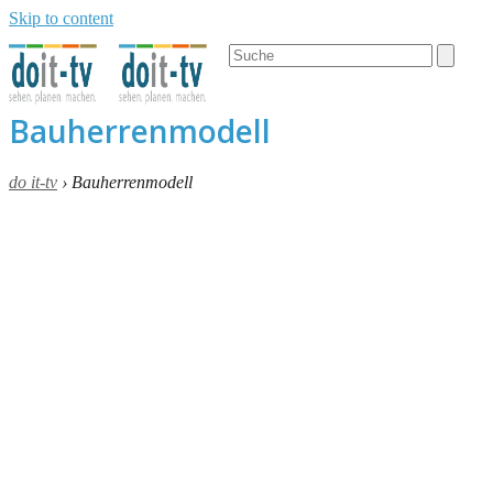
Skip to content
Open
Close
Search
mobile
mobile
menu
menu
Bauherrenmodell
do it-tv
›
Bauherrenmodell