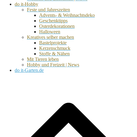
do it-Hobby
Feste und Jahreszeiten
Advents- & Weihnachtsdeko
Geschenktipps
Osterdekorationen
Halloween
Kreatives selber machen
Bastelprojekte
Kerzenschmuck
Stoffe & Nähen
Mit Tieren leben
Hobby und Freizeit | News
do it-Garten.de
d
A
s