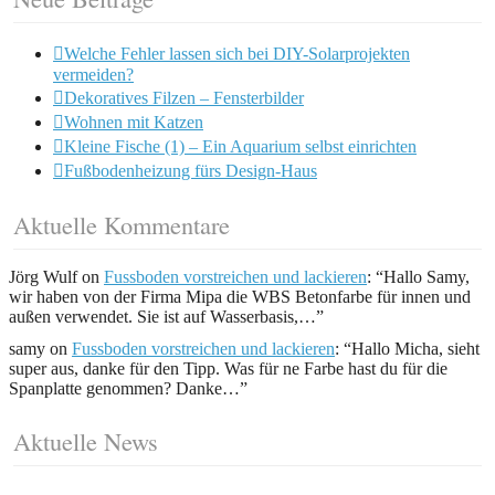
Welche Fehler lassen sich bei DIY-Solarprojekten
vermeiden?
Dekoratives Filzen – Fensterbilder
Wohnen mit Katzen
Kleine Fische (1) – Ein Aquarium selbst einrichten
Fußbodenheizung fürs Design-Haus
Aktuelle Kommentare
Jörg Wulf
on
Fussboden vorstreichen und lackieren
: “
Hallo Samy,
wir haben von der Firma Mipa die WBS Betonfarbe für innen und
außen verwendet. Sie ist auf Wasserbasis,…
”
samy
on
Fussboden vorstreichen und lackieren
: “
Hallo Micha, sieht
super aus, danke für den Tipp. Was für ne Farbe hast du für die
Spanplatte genommen? Danke…
”
Aktuelle News