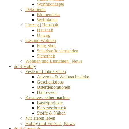
Wohnkonzepte
Dekorieren
Blumendeko
Wohnkunst
Umzug | Haushalt
Haushalt
Umzug
Gesund Wohnen
Feng Shui
Schadstoffe vermeiden
Sicherheit
Wohnen und Einrichten | News
do it-Hobby
Feste und Jahreszeiten
Advents- & Weihnachtsdeko
Geschenktipps
Osterdekorationen
Halloween
Kreatives selber machen
Bastelprojekte
Kerzenschmuck
Stoffe & Nähen
Mit Tieren leben
Hobby und Freizeit | News
do it-Garten.de