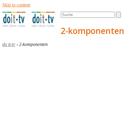
Skip to content
Open
Close
Search
mobile
mobile
menu
menu
2-komponenten
do it-tv
›
2-komponenten