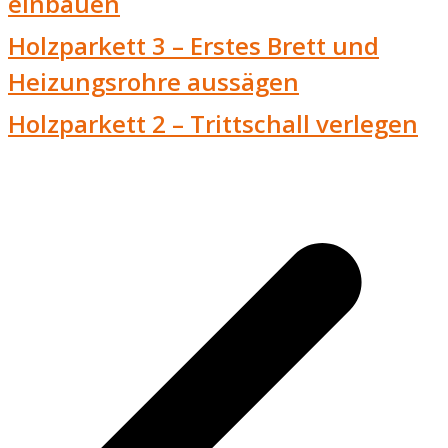
einbauen
Holzparkett 3 – Erstes Brett und
Heizungsrohre aussägen
Holzparkett 2 – Trittschall verlegen
v
B