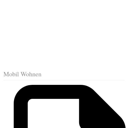
Trittkante montieren
Klicklaminat verlegen
Die erste Reihe Laminat verlegen
Vorbereiten: Trittschalldämmung
Mobil Wohnen