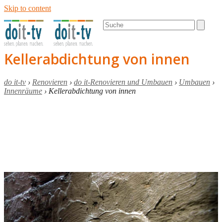
Skip to content
Open
Close
Search
mobile
mobile
menu
menu
Kellerabdichtung von innen
do it-tv
›
Renovieren
›
do it-Renovieren und Umbauen
›
Umbauen
›
Innenräume
›
Kellerabdichtung von innen