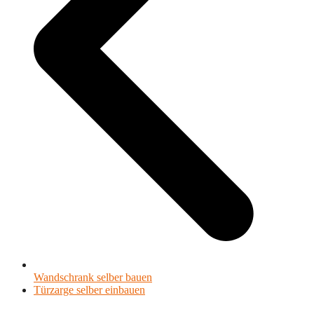
Wandschrank selber bauen
Nächster
Türzarge selber einbauen
Beitrag: