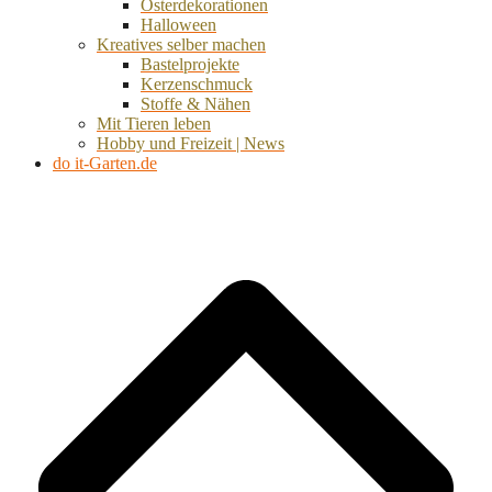
Osterdekorationen
Halloween
Kreatives selber machen
Bastelprojekte
Kerzenschmuck
Stoffe & Nähen
Mit Tieren leben
Hobby und Freizeit | News
do it-Garten.de
d
A
s