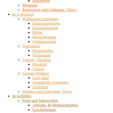
Reparieren
Werkstatt
Renovieren und Umbauen | News
do it-Wohnen
Wohnräume einrichten
Einrichtungstipps
Küchenplanung
Möbel
Mobil Wohnen
Wohnkonzepte
Dekorieren
Blumendeko
Wohnkunst
Umzug | Haushalt
Haushalt
Umzug
Gesund Wohnen
Feng Shui
Schadstoffe vermeiden
Sicherheit
Wohnen und Einrichten | News
do it-Hobby
Feste und Jahreszeiten
Advents- & Weihnachtsdeko
Geschenktipps